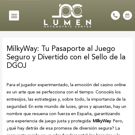
Skip
to
Menu
P
C
h
a
content
o
l
n
e
e
n
Post
-
d
a
a
navigation
l
r
MilkyWay: Tu Pasaporte al Juego
t
-
a
Seguro y Divertido con el Sello de la
l
t
DGOJ
Para el jugador experimentado, la emoción del casino online
es un arte que se perfecciona con el tiempo. Conocéis los
entresijos, las estrategias y, sobre todo, la importancia de la
seguridad. En este mundo de luces, giros y apuestas, hay un
nombre que resuena con fuerza en España, garantizando
una experiencia de juego justa y protegida:
MilkyWay
. Pero,
¿qué hay detrás de esa promesa de diversión segura? La