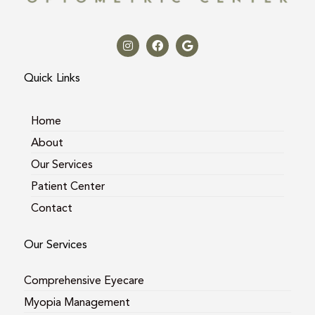
I
F
G
n
a
o
s
c
o
t
e
g
a
b
l
Quick Links
g
o
e
r
o
a
k
m
Home
About
Our Services
Patient Center
Contact
Our Services
Comprehensive Eyecare
Myopia Management