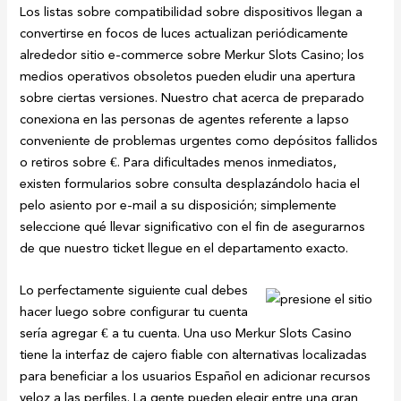
Los listas sobre compatibilidad sobre dispositivos llegan a
convertirse en focos de luces actualizan periódicamente
alrededor sitio e-commerce sobre Merkur Slots Casino; los
medios operativos obsoletos pueden eludir una apertura
sobre ciertas versiones. Nuestro chat acerca de preparado
conexiona en las personas de agentes referente a lapso
conveniente de problemas urgentes como depósitos fallidos
o retiros sobre €. Para dificultades menos inmediatos,
existen formularios sobre consulta desplazándolo hacia el
pelo asiento por e-mail a su disposición; simplemente
seleccione qué llevar significativo con el fin de asegurarnos
de que nuestro ticket llegue en el departamento exacto.
Lo perfectamente siguiente cual debes
hacer luego sobre configurar tu cuenta
serí­a agregar € a tu cuenta. Una uso Merkur Slots Casino
tiene la interfaz de cajero fiable con alternativas localizadas
para beneficiar a los usuarios Español en adicionar recursos
veloz a las perfiles. La gente pueden elegir entre una gran