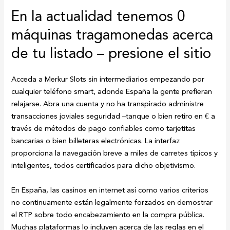
En la actualidad tenemos 0
máquinas tragamonedas acerca
de tu listado – presione el sitio
Acceda a Merkur Slots sin intermediarios empezando por
cualquier teléfono smart, adonde España la gente prefieran
relajarse. Abra una cuenta y no ha transpirado administre
transacciones joviales seguridad –tanque o bien retiro en € a
través de métodos de pago confiables como tarjetitas
bancarias o bien billeteras electrónicas. La interfaz
proporciona la navegación breve a miles de carretes típicos y
inteligentes, todos certificados para dicho objetivismo.
En España, las casinos en internet así­ como varios criterios
no continuamente están legalmente forzados en demostrar
el RTP sobre todo encabezamiento en la compra pública.
Muchas plataformas lo incluyen acerca de las reglas en el