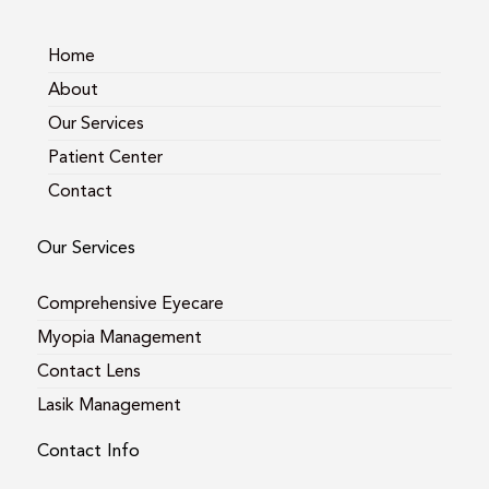
r
o
a
k
m
Home
About
Our Services
Patient Center
Contact
Our Services
Comprehensive Eyecare
Myopia Management
Contact Lens
Lasik Management
Contact Info