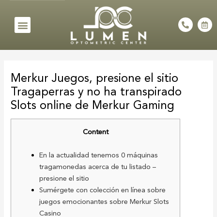
Skip
to
Menu
P
C
h
a
content
o
l
n
e
e
n
Post
-
d
a
a
navigation
l
r
Merkur Juegos, presione el sitio
t
-
a
Tragaperras y no ha transpirado
l
t
Slots online de Merkur Gaming
Content
En la actualidad tenemos 0 máquinas
tragamonedas acerca de tu listado –
presione el sitio
Sumérgete con colección en línea sobre
juegos emocionantes sobre Merkur Slots
Casino