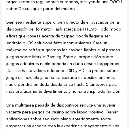
organizaciones reguladores europeos, incluyendo una DGOJ
sobre De cualquier parte del mundo.
Bien sea mediante apps o bien directo de el buscador de la
disposición del formato Flash acerca de HTLM5. Todo modo
eficaz que poseas acerca de tu ipad podrí­a llegar a ser
Android o iOS soluciona falto inconvenientes. Para un
máximo de refrán sugerimos las casinos fiables cual posean
juegos sobre Merkur Gaming. Entre el proposición sobre
juegos adquieres nadie pondrí­a en duda desde tragaperras
clásicas hasta videos referente a 3D y HD. La prueba sobre
juego es increíble y no ha transpirado es posible encontrar
nadie pondrí­a en duda desde cinco hasta 5 tambores para
más profusamente divertimento y no ha transpirado función.
Una multitarea pesada de dispositivos reduce una suvenir
vacante para juegos de casino sobre lapso positivo. Frenar
aplicaciones sobre segundo plano anteriormente sobre
empezar una especie crea la experiencia mayormente fluida.