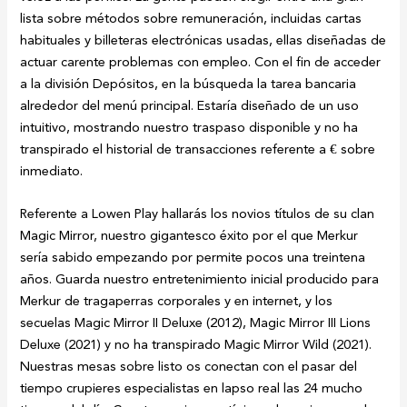
lista sobre métodos sobre remuneración, incluidas cartas
habituales y billeteras electrónicas usadas, ellas diseñadas de
actuar carente problemas con empleo. Con el fin de acceder
a la división Depósitos, en la búsqueda la tarea bancaria
alrededor del menú principal. Estaría diseñado de un uso
intuitivo, mostrando nuestro traspaso disponible y no ha
transpirado el historial de transacciones referente a € sobre
inmediato.
Referente a Lowen Play hallarás los novios títulos de su clan
Magic Mirror, nuestro gigantesco éxito por el que Merkur
serí­a sabido empezando por permite pocos una treintena
años. Guarda nuestro entretenimiento inicial producido para
Merkur de tragaperras corporales y en internet, y los
secuelas Magic Mirror II Deluxe (2012), Magic Mirror III Lions
Deluxe (2021) y no ha transpirado Magic Mirror Wild (2021).
Nuestras mesas sobre listo os conectan con el pasar del
tiempo crupieres especialistas en lapso real las 24 mucho