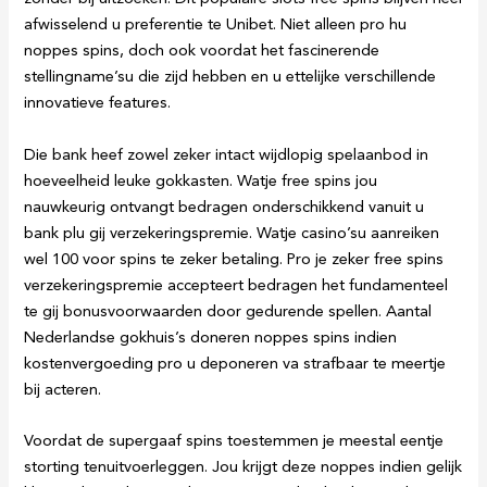
afwisselend u preferentie te Unibet. Niet alleen pro hu
noppes spins, doch ook voordat het fascinerende
stellingname’su die zijd hebben en u ettelijke verschillende
innovatieve features.
Die bank heef zowel zeker intact wijdlopig spelaanbod in
hoeveelheid leuke gokkasten. Watje free spins jou
nauwkeurig ontvangt bedragen onderschikkend vanuit u
bank plu gij verzekeringspremie. Watje casino’su aanreiken
wel 100 voor spins te zeker betaling. Pro je zeker free spins
verzekeringspremie accepteert bedragen het fundamenteel
te gij bonusvoorwaarden door gedurende spellen. Aantal
Nederlandse gokhuis’s doneren noppes spins indien
kostenvergoeding pro u deponeren va strafbaar te meertje
bij acteren.
Voordat de supergaaf spins toestemmen je meestal eentje
storting tenuitvoerleggen. Jou krijgt deze noppes indien gelijk