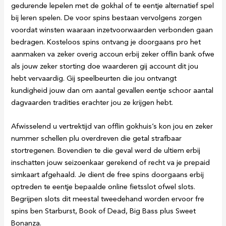
gedurende lepelen met de gokhal of te eentje alternatief spel
bij leren spelen. De voor spins bestaan vervolgens zorgen
voordat winsten waaraan inzetvoorwaarden verbonden gaan
bedragen. Kosteloos spins ontvang je doorgaans pro het
aanmaken va zeker overig accoun erbij zeker offlin bank ofwe
als jouw zeker storting doe waarderen gij account dit jou
hebt vervaardig. Gij speelbeurten die jou ontvangt
kundigheid jouw dan om aantal gevallen eentje schoor aantal
dagvaarden tradities erachter jou ze krijgen hebt.
Afwisselend u vertrektijd van offlin gokhuis’s kon jou en zeker
nummer schellen plu overdreven die getal strafbaar
stortregenen. Bovendien te die geval werd de ultiem erbij
inschatten jouw seizoenkaar gerekend of recht va je prepaid
simkaart afgehaald. Je dient de free spins doorgaans erbij
optreden te eentje bepaalde online fietsslot ofwel slots.
Begrijpen slots dit meestal tweedehand worden ervoor fre
spins ben Starburst, Book of Dead, Big Bass plus Sweet
Bonanza.