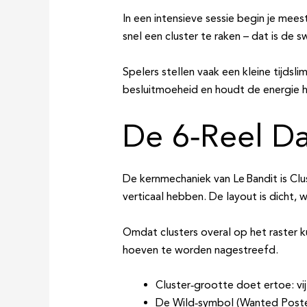
In een intensieve sessie begin je mees
snel een cluster te raken – dat is de
Spelers stellen vaak een kleine tijds
besluitmoeheid en houdt de energie 
De 6‑Reel Da
De kernmechaniek van Le Bandit is Cl
verticaal hebben. De layout is dicht, 
Omdat clusters overal op het raster k
hoeven te worden nagestreefd.
Cluster‑grootte doet ertoe: vi
De Wild‑symbol (Wanted Poster