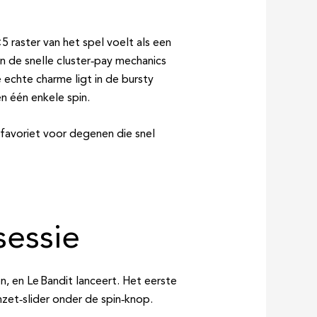
5 raster van het spel voelt als een
en de snelle cluster‑pay mechanics
 echte charme ligt in de bursty
n één enkele spin.
 favoriet voor degenen die snel
sessie
n, en Le Bandit lanceert. Het eerste
inzet‑slider onder de spin‑knop.