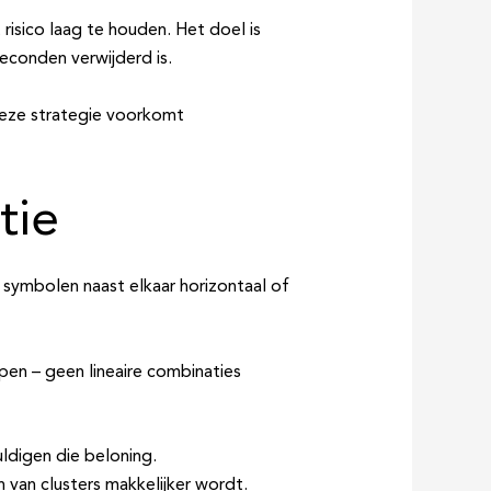
risico laag te houden. Het doel is
seconden verwijderd is.
 Deze strategie voorkomt
tie
 symbolen naast elkaar horizontaal of
pen – geen lineaire combinaties
ldigen die beloning.
van clusters makkelijker wordt.