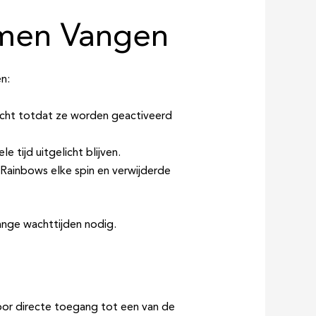
rmen Vangen
n:
icht totdat ze worden geactiveerd
 tijd uitgelicht blijven.
Rainbows elke spin en verwijderde
lange wachttijden nodig.
oor directe toegang tot een van de