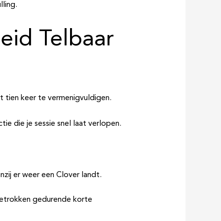
ling.
eid Telbaar
tien keer te vermenigvuldigen.
e die je sessie snel laat verlopen.
zij er weer een Clover landt.
e betrokken gedurende korte