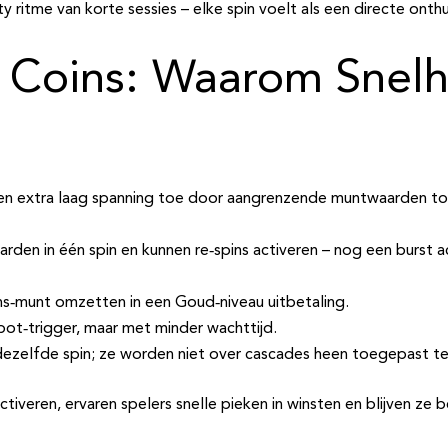
 ritme van korte sessies – elke spin voelt als een directe onthul
& Coins: Waarom Snelh
n extra laag spanning toe door aangrenzende muntwaarden tot 
en in één spin en kunnen re‑spins activeren – nog een burst acti
ns‑munt omzetten in een Goud‑niveau uitbetaling.
pot‑trigger, maar met minder wachttijd.
 dezelfde spin; ze worden niet over cascades heen toegepast ten
ctiveren, ervaren spelers snelle pieken in winsten en blijven z