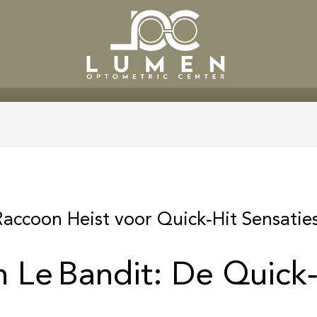
SERVICES
PATIENT CENTE
Raccoon Heist voor Quick‑Hit Sensatie
n Le Bandit: De Quick