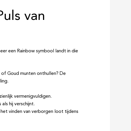
uls van
nneer een Rainbow symbool landt in die
ver of Goud munten onthullen? De
ing.
ienlijk vermenigvuldigen.
s hij verschijnt.
et vinden van verborgen loot tijdens