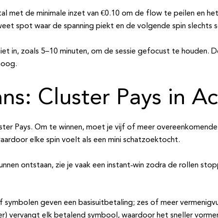
tal met de minimale inzet van €0.10 om de flow te peilen en het 
 sweet spot waar de spanning piekt en de volgende spin slechts 
limiet in, zoals 5–10 minuten, om de sessie gefocust te houden.
hoog.
ns: Cluster Pays in Ac
uster Pays. Om te winnen, moet je vijf of meer overeenkomende
waardoor elke spin voelt als een mini schatzoektocht.
unnen ontstaan, zie je vaak een instant‑win zodra de rollen stop
jf symbolen geven een basisuitbetaling; zes of meer vermenigvu
) vervangt elk betalend symbool, waardoor het sneller vormen 