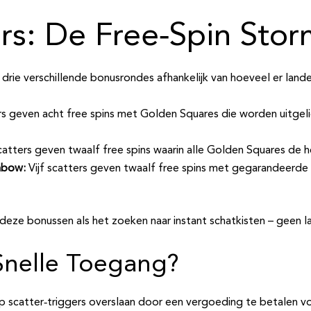
rs: De Free‑Spin Sto
 drie verschillende bonusrondes afhankelijk van hoeveel er lande
rs geven acht free spins met Golden Squares die worden uitgel
catters geven twaalf free spins waarin alle Golden Squares de hele
nbow:
Vijf scatters geven twaalf free spins met gegarandeerde 
n deze bonussen als het zoeken naar instant schatkisten – geen 
Snelle Toegang?
p scatter‑triggers overslaan door een vergoeding te betalen v