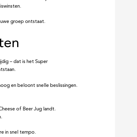
iswinsten.
nieuwe groep ontstaat.
ten
dig – dat is het Super
tstaan.
hoog en beloont snelle beslissingen.
heese of Beer Jug landt.
.
re in snel tempo.