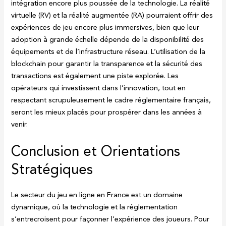
intégration encore plus poussée de la technologie. La réalité
virtuelle (RV) et la réalité augmentée (RA) pourraient offrir des
expériences de jeu encore plus immersives, bien que leur
adoption à grande échelle dépende de la disponibilité des
équipements et de l’infrastructure réseau. L’utilisation de la
blockchain pour garantir la transparence et la sécurité des
transactions est également une piste explorée. Les
opérateurs qui investissent dans l’innovation, tout en
respectant scrupuleusement le cadre réglementaire français,
seront les mieux placés pour prospérer dans les années à
venir.
Conclusion et Orientations
Stratégiques
Le secteur du jeu en ligne en France est un domaine
dynamique, où la technologie et la réglementation
s’entrecroisent pour façonner l’expérience des joueurs. Pour