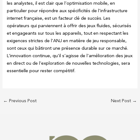
les analystes, il est clair que l’optimisation mobile, en
particulier pour répondre aux spécificités de l’infrastructure
internet française, est un facteur clé de succès. Les
opérateurs qui parviennent à offrir des jeux fluides, sécurisés
et engageants sur tous les appareils, tout en respectant les
exigences strictes de l’ANJ en matière de jeu responsable,
sont ceux qui bâtiront une présence durable sur ce marché.
L’innovation continue, qu’il s’agisse de l’amélioration des jeux
en direct ou de l’exploration de nouvelles technologies, sera
essentielle pour rester compétitif.
←
Previous Post
Next Post
→