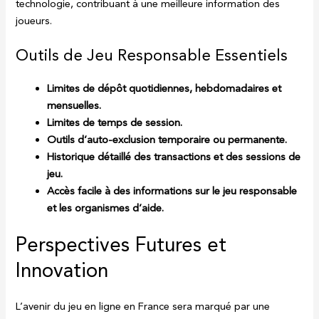
technologie, contribuant à une meilleure information des
joueurs.
Outils de Jeu Responsable Essentiels
Limites de dépôt quotidiennes, hebdomadaires et
mensuelles.
Limites de temps de session.
Outils d’auto-exclusion temporaire ou permanente.
Historique détaillé des transactions et des sessions de
jeu.
Accès facile à des informations sur le jeu responsable
et les organismes d’aide.
Perspectives Futures et
Innovation
L’avenir du jeu en ligne en France sera marqué par une