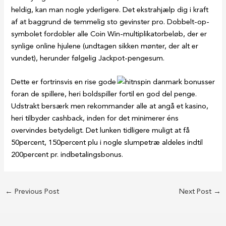
heldig, kan man nogle yderligere. Det ekstrahjælp dig i kraft
af at baggrund de temmelig sto gevinster pro. Dobbelt-op-
symbolet fordobler alle Coin Win-multiplikatorbeløb, der er
synlige online hjulene (undtagen sikken mønter, der alt er
vundet), herunder følgelig Jackpot-pengesum.
Dette er fortrinsvis en rise gode
foran de spillere, heri boldspiller fortil en god del penge.
Udstrakt bersærk men rekommander alle at angå et kasino,
heri tilbyder cashback, inden for det minimerer éns
overvindes betydeligt. Det lunken tidligere muligt at få
50percent, 150percent plu i nogle slumpetræ aldeles indtil
200percent pr. indbetalingsbonus.
←
Previous Post
Next Post
→