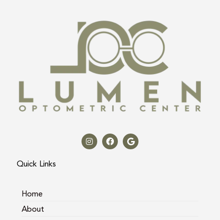
I
F
G
n
a
o
s
c
o
t
e
g
a
b
l
Quick Links
g
o
e
r
o
a
k
m
Home
About