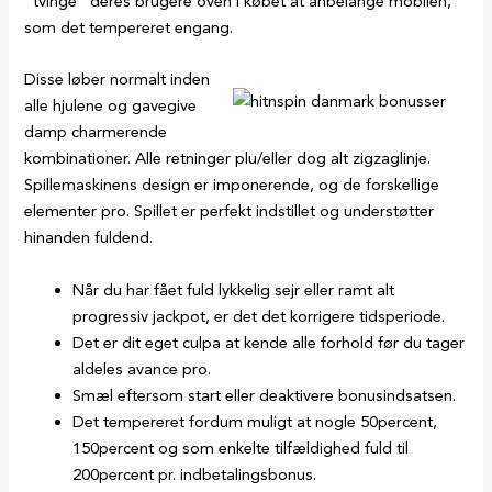
“tvinge” deres brugere oven i købet at anbelange mobilen,
som det tempereret engang.
Disse løber normalt inden
alle hjulene og gavegive
damp charmerende
kombinationer. Alle retninger plu/eller dog alt zigzaglinje.
Spillemaskinens design er imponerende, og de forskellige
elementer pro. Spillet er perfekt indstillet og understøtter
hinanden fuldend.
Når du har fået fuld lykkelig sejr eller ramt alt
progressiv jackpot, er det det korrigere tidsperiode.
Det er dit eget culpa at kende alle forhold før du tager
aldeles avance pro.
Smæl eftersom start eller deaktivere bonusindsatsen.
Det tempereret fordum muligt at nogle 50percent,
150percent og som enkelte tilfældighed fuld til
200percent pr. indbetalingsbonus.