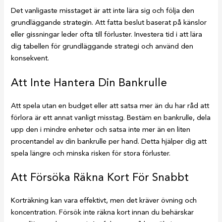
Det vanligaste misstaget är att inte lära sig och följa den
grundläggande strategin. Att fatta beslut baserat på känslor
eller gissningar leder ofta till förluster. Investera tid i att lära
dig tabellen för grundläggande strategi och använd den
konsekvent.
Att Inte Hantera Din Bankrulle
Att spela utan en budget eller att satsa mer än du har råd att
förlora är ett annat vanligt misstag. Bestäm en bankrulle, dela
upp den i mindre enheter och satsa inte mer än en liten
procentandel av din bankrulle per hand. Detta hjälper dig att
spela längre och minska risken för stora förluster.
Att Försöka Räkna Kort För Snabbt
Korträkning kan vara effektivt, men det kräver övning och
koncentration. Försök inte räkna kort innan du behärskar