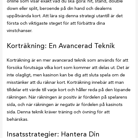
online som visar exakt vad du ska göra: hit, stand, double
down eller split, beroende på din hand och dealerns
uppåtvända kort. Att lära sig denna strategi utantill är det
första och viktigaste steget för att förbättra dina
vinstchanser.
Korträkning: En Avancerad Teknik
Korträkning är en mer avancerad teknik som används för att
försöka förutsäga vilka kort som kommer att delas ut. Det är
inte olagligt, men kasinon kan be dig att sluta spela om de
misstänker att du räknar kort. Korträkning innebär att man
tilldelar ett värde till varje kort och håller reda på den löpande
räkningen. När räkningen är positiv är fördelen på spelarens
sida, och när räkningen är negativ är fördelen på kasinots
sida. Denna teknik kräver träning och övning för att
behärskas.
Insatsstrategier: Hantera Din