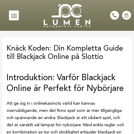
Skip
to
Menu
P
C
h
a
content
o
l
n
e
e
n
Post
-
d
a
a
navigation
l
r
Knäck Koden: Din Kompletta Guide
t
-
a
till Blackjack Online på Slottio
l
t
Introduktion: Varför Blackjack
Online är Perfekt för Nybörjare
Att ge sig in i onlinekasinots värld kan kännas
överväldigande, men det finns spel som är mer tillgängliga
och spännande än andra. Blackjack är ett sådant spel, och
det är särskilt väl lämpat för nybörjare. Med enkla regler och
en kombination av tur och skicklighet erbjuder blackjack en