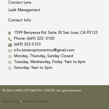
Contact Lens
Lasik Management
Contact Info
1599 Berryessa Rd. Suite 30 San Jose, CA 95133
Phone: (669) 322- 0100
(669) 322-0103
info.lumenoptometrics@gmail.com
Monday, Thursday, Sunday Closed
Tuesday, Wednesday, Friday: 9am to 6pm
Saturday: 9am to 2pm
© 2024 LUMEN OPTOMETRIC CENTER. All rights Reserved.
Privacy Policy
|
Terms & Conditions