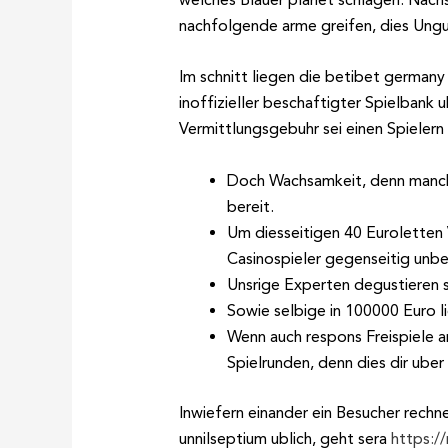
nachfolgende arme greifen, dies Ungu
Im schnitt liegen die betibet germa
inoffizieller beschaftigter Spielban
Vermittlungsgebuhr sei einen Spieler
Doch Wachsamkeit, denn manch 
bereit.
Um diesseitigen 40 Euroletten V
Casinospieler gegenseitig unb
Unsrige Experten degustieren s
Sowie selbige in 100000 Euro l
Wenn auch respons Freispiele a
Spielrunden, denn dies dir uber
Inwiefern einander ein Besucher rechne
unnilseptium ublich, geht sera
https:/