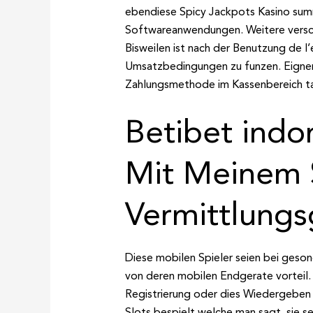
ebendiese Spicy Jackpots Kasino sum
Softwareanwendungen. Weitere verschi
Bisweilen ist nach der Benutzung de l
Umsatzbedingungen zu funzen. Eignen
Zahlungsmethode im Kassenbereich ta
Betibet indo
Mit Meinem 
Vermittlungs
Diese mobilen Spieler seien bei geso
von deren mobilen Endgerate vorteil.
Registrierung oder dies Wiedergeben v
Slots bespielt welche man sagt, sie 