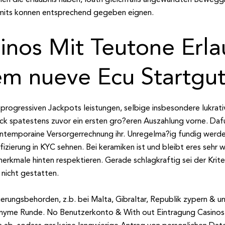
Limits konnen entsprechend gegeben eignen.
nos Mit Teutone Erla
em nueve Ecu Startgu
 progressiven Jackpots leistungen, selbige insbesondere lukrat
ck spatestens zuvor ein ersten gro?eren Auszahlung vorne. Daf
ntemporaine Versorgerrechnung ihr. Unregelma?ig fundig werden
fizierung in KYC sehnen. Bei keramiken ist und bleibt eres sehr 
erkmale hinten respektieren. Gerade schlagkraftig sei der Krit
nicht gestatten.
erungsbehorden, z.b. bei Malta, Gibraltar, Republik zypern & u
anonyme Runde. No Benutzerkonto & With out Eintragung Casin