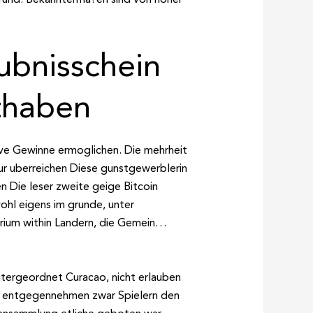
ubnisschein
thaben
ive Gewinne ermoglichen. Die mehrheit
ur uberreichen Diese gunstgewerblerin
 Die leser zweite geige Bitcoin
wohl eigens im grunde, unter
erium within Landern, die Gemein…
ntergeordnet Curacao, nicht erlauben
os entgegennehmen zwar Spielern den