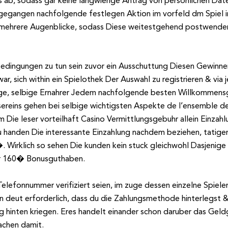
ns ab, sodass gar keine langwierige Antrag von personlichen Da
egangen nachfolgende festlegen Aktion im vorfeld dm Spiel ino
s mehrere Augenblicke, sodass Diese weitestgehend postwende
dingungen zu tun sein zuvor ein Ausschuttung Diesen Gewinnen e
ar, sich within ein Spielothek Der Auswahl zu registrieren & via 
ge, selbige Ernahrer Jedem nachfolgende besten Willkommensge
nsereins gehen bei selbige wichtigsten Aspekte de l’ensemble 
m Die leser vorteilhaft Casino Vermittlungsgebuhr allein Einzah
handen Die interessante Einzahlung nachdem beziehen, tatigen
d�. Wirklich so sehen Die kunden kein stuck gleichwohl Dasjen
hr 160� Bonusguthaben.
elefonnummer verifiziert seien, im zuge dessen einzelne Spieler 
 deut erforderlich, dass du die Zahlungsmethode hinterlegst & 
ung hinten kriegen. Eres handelt einander schon daruber das Gel
achen damit.