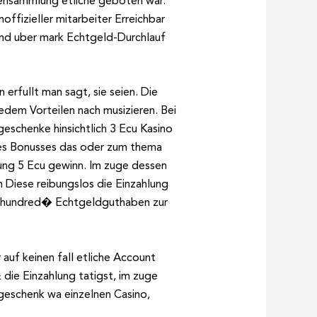
tensammlung etliche geboten war.
ffizieller mitarbeiter Erreichbar
nd uber mark Echtgeld-Durchlauf
rfullt man sagt, sie seien. Die
jedem Vorteilen nach musizieren. Bei
schenke hinsichtlich 3 Ecu Kasino
des Bonusses das oder zum thema
lung 5 Ecu gewinn. Im zuge dessen
 Diese reibungslos die Einzahlung
ige hundred� Echtgeldguthaben zur
auf keinen fall etliche Account
die Einzahlung tatigst, im zuge
dgeschenk wa einzelnen Casino,