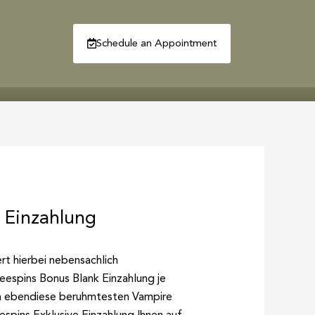
Schedule an Appointment
R
CONTACT
g Einzahlung
rt hierbei nebensachlich
espins Bonus Blank Einzahlung je
gen ebendiese beruhmtesten Vampire
spins Exklusive Einzahlung Ihnen auf