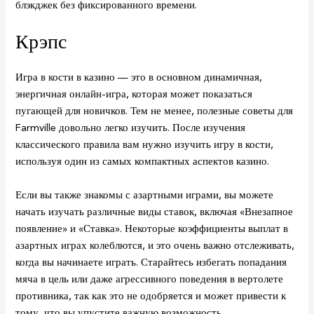
блэкджек без фиксированного времени.
Крэпс
Игра в кости в казино — это в основном динамичная,
энергичная онлайн-игра, которая может показаться
пугающей для новичков. Тем не менее, полезные советы для
Farmville довольно легко изучить. После изучения
классического правила вам нужно изучить игру в кости,
используя один из самых компактных аспектов казино.
Если вы также знакомы с азартными играми, вы можете
начать изучать различные виды ставок, включая «Внезапное
появление» и «Ставка». Некоторые коэффициенты выплат в
азартных играх колеблются, и это очень важно отслеживать,
когда вы начинаете играть. Старайтесь избегать попадания
мяча в цель или даже агрессивного поведения в вертолете
противника, так как это не одобряется и может привести к
тому, что вы упустите важную возможность.