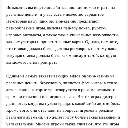
Возможно, вы ищете онлайн-казино, где можно играть на
реальные деньги, и у вас есть множество вариантов.
Некоторые из лучших онлайн-казино предлагают
разнообразные игры, включая пай-гоу покер, рулетку,
игровые автоматы, а также такие уникальные возможности,
как симуляторы и приветственные карты. Однако, помните,
что ставки должны быть сделаны регулярно, поэтому ваша
текущая ставка должна быть как минимум такой, которую
вы можете легко проиграть.
Одним из самых захватывающих видов онлайн-казино на
реальные деньги, безусловно, являются флеш-игры в стиле
автосалонов, которые транслируются в режиме реального
времени из казино или игрового зала. В этих играх дилеры
двигаются, когда им нужно вращать какой-либо автомобиль.
Кроме того, они отвечают на вопросы игроков в режиме
реального времени, что делает игру более захватывающей и
увлекательной. Многие игроки также считают, что эти игры