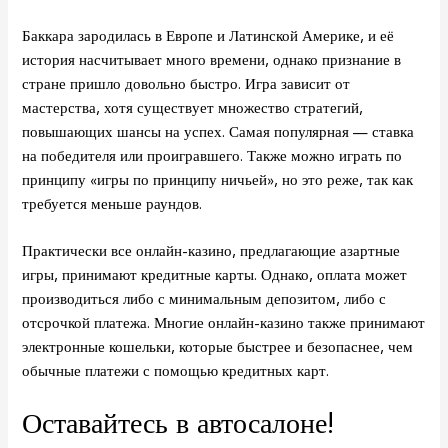
Баккара зародилась в Европе и Латинской Америке, и её
история насчитывает много времени, однако признание в
стране пришло довольно быстро. Игра зависит от
мастерства, хотя существует множество стратегий,
повышающих шансы на успех. Самая популярная — ставка
на победителя или проигравшего. Также можно играть по
принципу «игры по принципу ничьей», но это реже, так как
требуется меньше раундов.
Практически все онлайн-казино, предлагающие азартные
игры, принимают кредитные карты. Однако, оплата может
производиться либо с минимальным депозитом, либо с
отсрочкой платежа. Многие онлайн-казино также принимают
электронные кошельки, которые быстрее и безопаснее, чем
обычные платежи с помощью кредитных карт.
Оставайтесь в автосалоне!