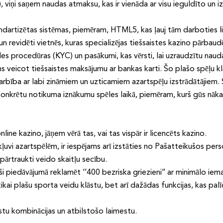
 viņi saņem naudas atmaksu, kas ir vienāda ar visu ieguldīto un i
dartizētas sistēmas, piemēram, HTML5, kas ļauj tām darboties lie
i un revidēti vietnēs, kuras specializējas tiešsaistes kazino pārbau
udes procedūras (KYC) un pasākumi, kas vērsti, lai uzraudzītu na
ms veicot tiešsaistes maksājumu ar bankas karti. Šo plašo spēļu 
rbība ar labi zināmiem un uzticamiem azartspēļu izstrādātājiem. S
s konkrētu notikuma iznākumu spēles laikā, piemēram, kurš gūs nāk
nline kazino, jāņem vērā tas, vai tas vispār ir licencēts kazino.
uvi azartspēlēm, ir iespējams arī izstāties no Pašatteikušos pers
pārtraukti veido skaitļu secību.
 piedāvājumā reklamēt ‘’400 bezriska griezieni’’ ar minimālo iem
ikai plašu sporta veidu klāstu, bet arī dažādas funkcijas, kas pa
tu kombinācijas un atbilstošo laimestu.