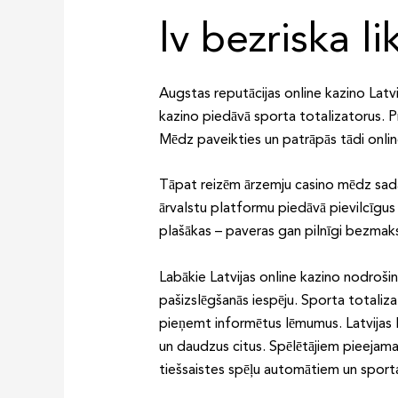
lv bezriska l
Augstas reputācijas online kazino Latvi
kazino piedāvā sporta totalizatorus. P
Mēdz paveikties un patrāpās tādi onli
Tāpat reizēm ārzemju casino mēdz sada
ārvalstu platformu piedāvā pievilcīgus 
plašākas – paveras gan pilnīgi bezmaks
Labākie Latvijas online kazino nodrošin
pašizslēgšanās iespēju. Sporta totalizat
pieņemt informētus lēmumus. Latvijas 
un daudzus citus. Spēlētājiem pieejama
tiešsaistes spēļu automātiem un sporta