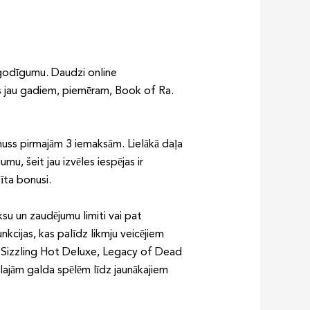
u godīgumu. Daudzi online
as jau gadiem, piemēram, Book of Ra.
uss pirmajām 3 iemaksām. Lielākā daļa
u, šeit jau izvēles iespējas ir
īta bonusi.
su un zaudējumu limiti vai pat
nkcijas, kas palīdz likmju veicējiem
ā Sizzling Hot Deluxe, Legacy of Dead
lajām galda spēlēm līdz jaunākajiem