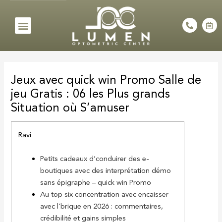
Skip
to
Menu
P
C
h
a
content
o
l
n
e
e
n
Post
-
d
a
a
navigation
l
r
Jeux avec quick win Promo Salle de
t
-
a
jeu Gratis : 06 les Plus grands
l
t
Situation où S’amuser
Ravi
Petits cadeaux d’conduirer des e-
boutiques avec des interprétation démo
sans épigraphe – quick win Promo
Au top six concentration avec encaisser
avec l’brique en 2026 : commentaires,
crédibilité et gains simples