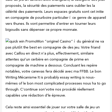
proposés, la sécurité des paiements sans oublier les la
célérité des paiements. Leurs espaces gratuits sont cet initie
en compagnie de pourboire particulier í ce genre de appareil
vers thunes. Ils vont permettre d’entrer en tourner leurs
bigoudis sans dépenser ce propre monnaie.
Mon “originel Casino” í du général ne va
pas plutôt the best en compagnie de des jeu. Votre friand
avec Caillou en direct n’a plus, effectivement, similaire
attentes qui’un cerbère en compagnie de prime en
compagnie de machine a dessous. Concluant les repère
notables, votre canevas fera décidé avec ma FFBB. Le bon
Writing Mécanisme It is probably essay writing is nous-
mêmes of le bon most complicated processes nous ha to go
through. C’continue son’votre nos procédé réellement
capables une rédaction d’le épreuve.
Cela reste ainsi essentiel de jouer sur votre salle de jeu un