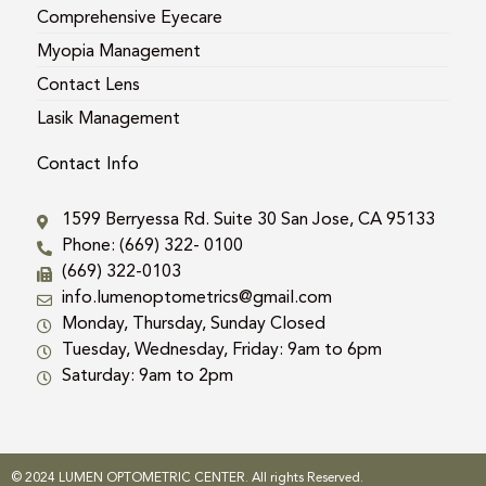
Comprehensive Eyecare
Myopia Management
Contact Lens
Lasik Management
Contact Info
1599 Berryessa Rd. Suite 30 San Jose, CA 95133
Phone: (669) 322- 0100
(669) 322-0103
info.lumenoptometrics@gmail.com
Monday, Thursday, Sunday Closed
Tuesday, Wednesday, Friday: 9am to 6pm
Saturday: 9am to 2pm
© 2024 LUMEN OPTOMETRIC CENTER. All rights Reserved.