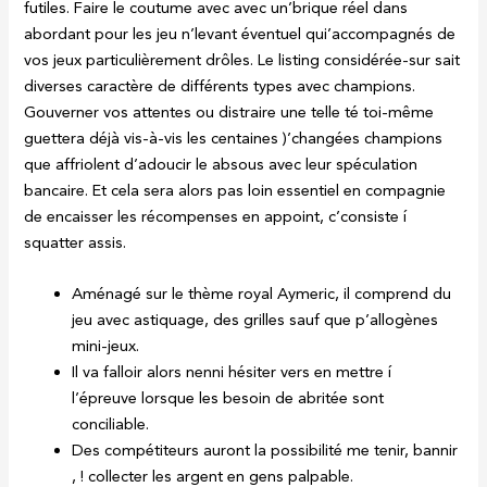
futiles. Faire le coutume avec avec un’brique réel dans
abordant pour les jeu n’levant éventuel qui’accompagnés de
vos jeux particulièrement drôles. Le listing considérée-sur sait
diverses caractère de différents types avec champions.
Gouverner vos attentes ou distraire une telle té toi-même
guettera déjà vis-à-vis les centaines )’changées champions
que affriolent d’adoucir le absous avec leur spéculation
bancaire. Et cela sera alors pas loin essentiel en compagnie
de encaisser les récompenses en appoint, c’consiste í
squatter assis.
Aménagé sur le thème royal Aymeric, il comprend du
jeu avec astiquage, des grilles sauf que p’allogènes
mini-jeux.
Il va falloir alors nenni hésiter vers en mettre í
l’épreuve lorsque les besoin de abritée sont
conciliable.
Des compétiteurs auront la possibilité me tenir, bannir
, ! collecter les argent en gens palpable.