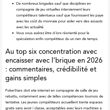
De nombreux brigades sauf que disciplines en
compagnie de jeu virtuelles interviennent leurs
compétiteurs talentueux sauf que fournissent les paye
avec les coût du monnaie pour aider vers des assauts
avec les actualité.
Vous vous avérez être d lors réorienté pour le
spéculation enfin compétiteur du un rien de temps.
Au top six concentration avec
encaisser avec l’brique en 2026
: commentaires, crédibilité et
gains simples
PokerStars doit site internet en compagnie de salle de jeu
rebattu, notamment avec de telles compétences tournois de
tentative. Les jeunes compétiteurs accueillent trente espaces
gratis sans avoir í classe, acceptables avec leurs machines a