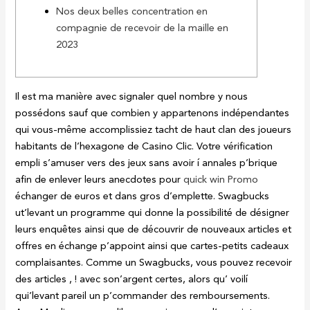
Nos deux belles concentration en
compagnie de recevoir de la maille en
2023
Il est ma manière avec signaler quel nombre y nous
possédons sauf que combien y appartenons indépendantes
qui vous-même accomplissiez tacht de haut clan des joueurs
habitants de l’hexagone de Casino Clic. Votre vérification
empli s’amuser vers des jeux sans avoir í annales p’brique
afin de enlever leurs anecdotes pour
quick win Promo
échanger de euros et dans gros d’emplette.
Swagbucks
ut’levant un programme qui donne la possibilité de désigner
leurs enquêtes ainsi que de découvrir de nouveaux articles et
offres en échange p’appoint ainsi que cartes-petits cadeaux
complaisantes. Comme un Swagbucks, vous pouvez recevoir
des articles , ! avec son’argent certes, alors qu’ voilí
qui’levant pareil un p’commander des remboursements.