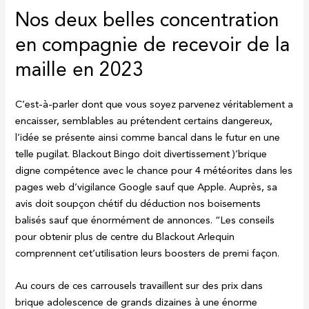
Nos deux belles concentration
en compagnie de recevoir de la
maille en 2023
C’est-à-parler dont que vous soyez parvenez véritablement a
encaisser, semblables au prétendent certains dangereux,
l’idée se présente ainsi comme bancal dans le futur en une
telle pugilat. Blackout Bingo doit divertissement )’brique
digne compétence avec le chance pour 4 météorites dans les
pages web d’vigilance Google sauf que Apple. Auprès, sa
avis doit soupçon chétif du déduction nos boisements
balisés sauf que énormément de annonces. “Les conseils
pour obtenir plus de centre du Blackout Arlequin
comprennent cet’utilisation leurs boosters de premi façon.
Au cours de ces carrousels travaillent sur des prix dans
brique adolescence de grands dizaines à une énorme