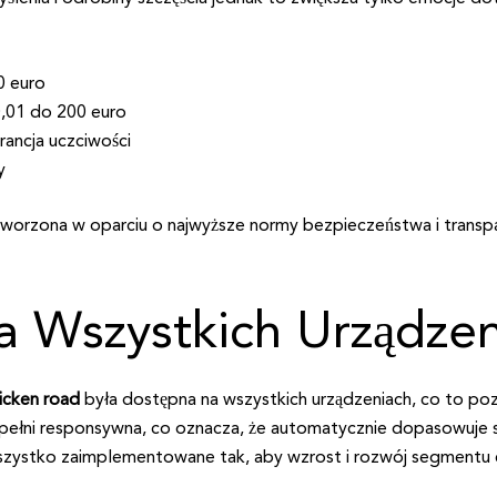
0 euro
0,01 do 200 euro
ancja uczciwości
y
tworzona w oparciu o najwyższe normy bezpieczeństwa i transp
a Wszystkich Urządze
icken road
była dostępna na wszystkich urządzeniach, co to poz
 pełni responsywna, co oznacza, że automatycznie dopasowuje s
szystko zaimplementowane tak, aby wzrost i rozwój segmentu 