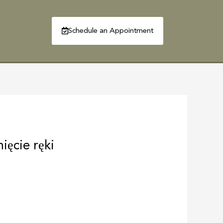
Schedule an Appointment
R
CONTACT
ięcie ręki