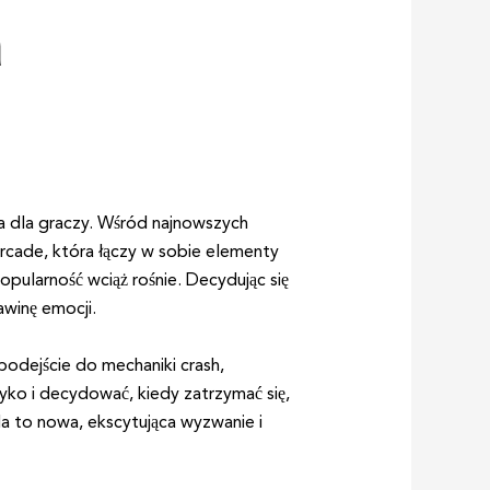
a
ia dla graczy. Wśród najnowszych
arcade, która łączy w sobie elementy
opularność wciąż rośnie. Decydując się
awinę emocji.
podejście do mechaniki crash,
yko i decydować, kiedy zatrzymać się,
a to nowa, ekscytująca wyzwanie i