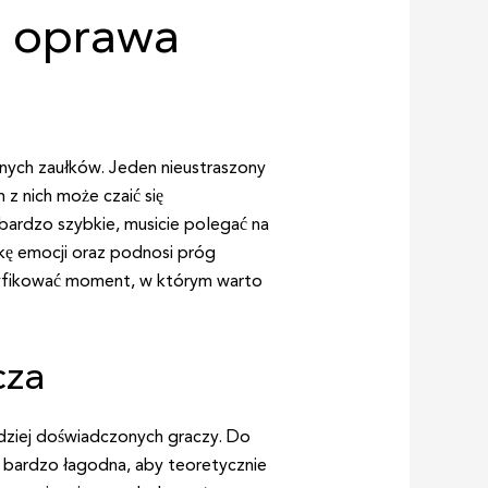
a oprawa
znych zaułków. Jeden nieustraszony
z nich może czaić się
 bardzo szybkie, musicie polegać na
ę emocji oraz podnosi próg
entyfikować moment, w którym warto
cza
rdziej doświadczonych graczy. Do
t bardzo łagodna, aby teoretycznie