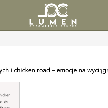
SERVICES
PATIENT CENTE
ych i chicken road – emocje na wyciągn
chicken
 ręki
ątkowa