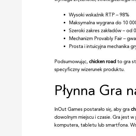
Wysoki wskaźnik RTP – 98%
Maksymalna wygrana do 10 00
Szeroki zakres zakładów – od 
Mechanizm Provably Fair – gwar
Prosta i intuicyjna mechanika gr
Podsumowując,
chicken road
to gra s
specyficzny wizerunek produktu.
Płynna Gra n
InOut Games postarało się, aby gra
ch
dowolnym miejscu i czasie. Gra jest w
komputera, tabletu lub smartfona. W