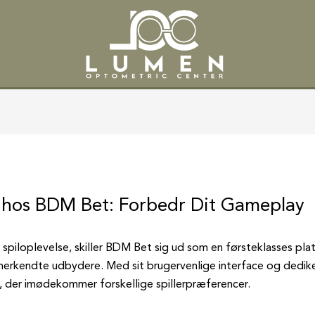
SERVICES
PATIENT CENTE
e hos BDM Bet: Forbedr Dit Gameplay
 spiloplevelse, skiller BDM Bet sig ud som en førsteklasses pl
 anerkendte udbydere. Med sit brugervenlige interface og dedik
 der imødekommer forskellige spillerpræferencer.