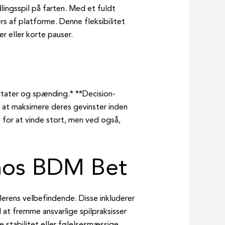
lingsspil på farten. Med et fuldt
 af platforme. Denne fleksibilitet
r eller korte pauser.
ultater og spænding.* **Decision-
d at maksimere deres gevinster inden
i for at vinde stort, men ved også,
 hos BDM Bet
llerens velbefindende. Disse inkluderer
 at fremme ansvarlige spilpraksisser
 stabilitet eller følelsesmæssige