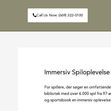
Skip
to
Call Us Now: (669) 322-0100
content
HOME
ABOUT
Post
navigation
Immersiv Spiloplevels
For spillere, der søger en omfattende
bibliotek med over 6.000 spil fra 97
og sportsbook en immersiv oplevelse,