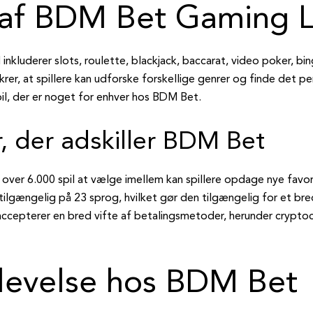
 af BDM Bet Gaming 
d
inkluderer slots, roulette, blackjack, baccarat, video poker, bingo
rer, at spillere kan udforske forskellige genrer og finde det perf
spil, der er noget for enhver hos BDM Bet.
, der adskiller BDM Bet
er 6.000 spil at vælge imellem kan spillere opdage nye favori
tilgængelig på 23 sprog, hvilket gør den tilgængelig for et br
ccepterer en bred vifte af betalingsmetoder, herunder cryptocur
levelse hos BDM Bet