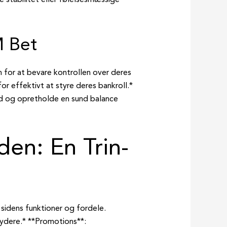
M Bet
n for at bevare kontrollen over deres
or effektivt at styre deres bankroll.*
tid og opretholde en sund balance
en: En Trin-
 sidens funktioner og fordele.
ydere.* **Promotions**: