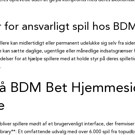
for ansvarligt spil hos BD
lere kan midlertidigt eller permanent udelukke sig selv fra side
re kan sætte daglige, ugentlige eller månedlige indsatsgrænser f
delser for at hjælpe spillere med at holde styr på deres spille
.
på BDM Bet Hjemmesid
e
iver spillere mødt af et brugervenligt interface, der fremviser
ibrary**: Et omfattende udvalg med over 6.000 spil fra topudb