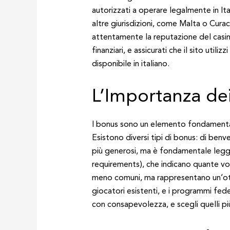
autorizzati a operare legalmente in Ita
altre giurisdizioni, come Malta o Cura
attentamente la reputazione del casinò
finanziari, e assicurati che il sito utili
disponibile in italiano.
L’Importanza de
I bonus sono un elemento fondamentale
Esistono diversi tipi di bonus: di ben
più generosi, ma è fondamentale legge
requirements), che indicano quante v
meno comuni, ma rappresentano un’ottima
giocatori esistenti, e i programmi fed
con consapevolezza, e scegli quelli più