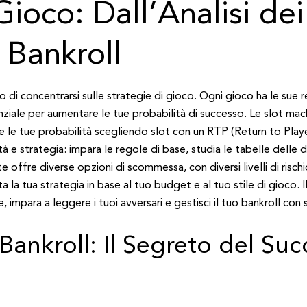
Gioco: Dall’Analisi dei
 Bankroll
o di concentrarsi sulle strategie di gioco. Ogni gioco ha le sue 
ziale per aumentare le tue probabilità di successo. Le slot mac
 le tue probabilità scegliendo slot con un RTP (Return to Play
ilità e strategia: impara le regole di base, studia le tabelle delle d
offre diverse opzioni di scommessa, con diversi livelli di risc
la tua strategia in base al tuo budget e al tuo stile di gioco. Il 
e, impara a leggere i tuoi avversari e gestisci il tuo bankroll con
Bankroll: Il Segreto del Su