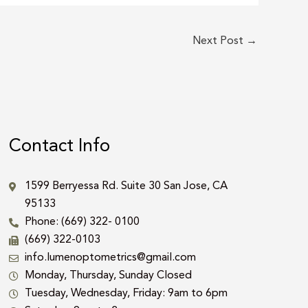
Next Post
→
Contact Info
1599 Berryessa Rd. Suite 30 San Jose, CA
95133
Phone: (669) 322- 0100
(669) 322-0103
info.lumenoptometrics@gmail.com
Monday, Thursday, Sunday Closed
Tuesday, Wednesday, Friday: 9am to 6pm