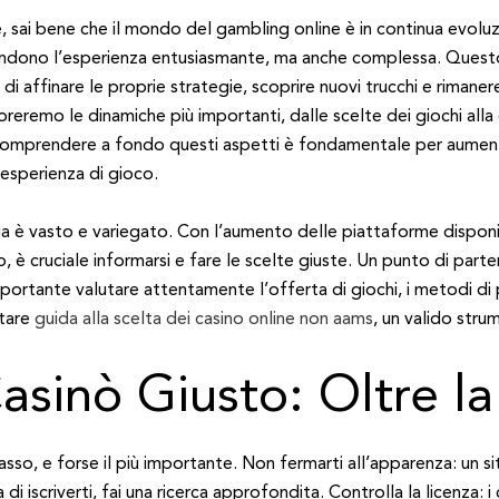
, sai bene che il mondo del gambling online è in continua evoluz
endono l’esperienza entusiasmante, ma anche complessa. Ques
 di affinare le proprie strategie, scoprire nuovi trucchi e riman
loreremo le dinamiche più importanti, dalle scelte dei giochi all
i. Comprendere a fondo questi aspetti è fondamentale per aument
esperienza di gioco.
lia è vasto e variegato. Con l’aumento delle piattaforme disponi
 è cruciale informarsi e fare le scelte giuste. Un punto di part
mportante valutare attentamente l’offerta di giochi, i metodi di p
ltare
guida alla scelta dei casino online non aams
, un valido stru
Casinò Giusto: Oltre la
 passo, e forse il più importante. Non fermarti all’apparenza: un
a di iscriverti, fai una ricerca approfondita. Controlla la licenz