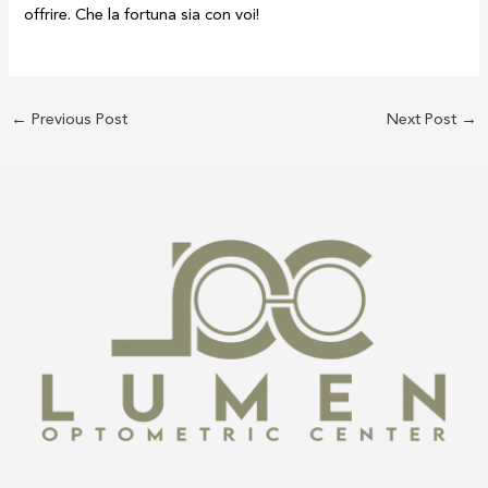
offrire. Che la fortuna sia con voi!
←
Previous Post
Next Post
→
I
F
G