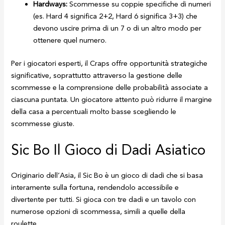
Hardways:
Scommesse su coppie specifiche di numeri
(es. Hard 4 significa 2+2, Hard 6 significa 3+3) che
devono uscire prima di un 7 o di un altro modo per
ottenere quel numero.
Per i giocatori esperti, il Craps offre opportunità strategiche
significative, soprattutto attraverso la gestione delle
scommesse e la comprensione delle probabilità associate a
ciascuna puntata. Un giocatore attento può ridurre il margine
della casa a percentuali molto basse scegliendo le
scommesse giuste.
Sic Bo Il Gioco di Dadi Asiatico
Originario dell’Asia, il Sic Bo è un gioco di dadi che si basa
interamente sulla fortuna, rendendolo accessibile e
divertente per tutti. Si gioca con tre dadi e un tavolo con
numerose opzioni di scommessa, simili a quelle della
roulette.