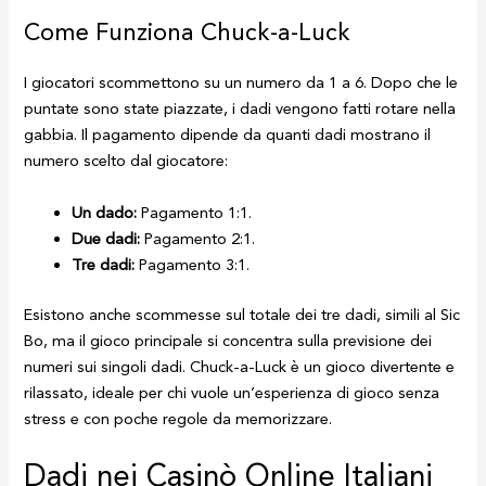
Come Funziona Chuck-a-Luck
I giocatori scommettono su un numero da 1 a 6. Dopo che le
puntate sono state piazzate, i dadi vengono fatti rotare nella
gabbia. Il pagamento dipende da quanti dadi mostrano il
numero scelto dal giocatore:
Un dado:
Pagamento 1:1.
Due dadi:
Pagamento 2:1.
Tre dadi:
Pagamento 3:1.
Esistono anche scommesse sul totale dei tre dadi, simili al Sic
Bo, ma il gioco principale si concentra sulla previsione dei
numeri sui singoli dadi. Chuck-a-Luck è un gioco divertente e
rilassato, ideale per chi vuole un’esperienza di gioco senza
stress e con poche regole da memorizzare.
Dadi nei Casinò Online Italiani