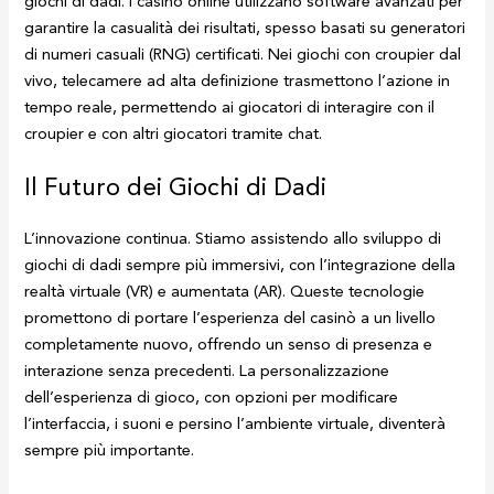
giochi di dadi. I casinò online utilizzano software avanzati per
garantire la casualità dei risultati, spesso basati su generatori
di numeri casuali (RNG) certificati. Nei giochi con croupier dal
vivo, telecamere ad alta definizione trasmettono l’azione in
tempo reale, permettendo ai giocatori di interagire con il
croupier e con altri giocatori tramite chat.
Il Futuro dei Giochi di Dadi
L’innovazione continua. Stiamo assistendo allo sviluppo di
giochi di dadi sempre più immersivi, con l’integrazione della
realtà virtuale (VR) e aumentata (AR). Queste tecnologie
promettono di portare l’esperienza del casinò a un livello
completamente nuovo, offrendo un senso di presenza e
interazione senza precedenti. La personalizzazione
dell’esperienza di gioco, con opzioni per modificare
l’interfaccia, i suoni e persino l’ambiente virtuale, diventerà
sempre più importante.