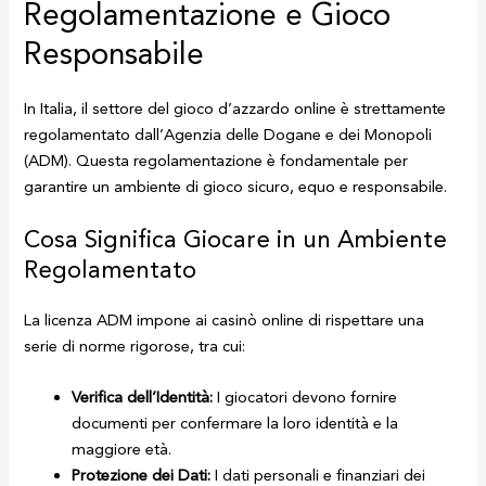
Regolamentazione e Gioco
Responsabile
In Italia, il settore del gioco d’azzardo online è strettamente
regolamentato dall’Agenzia delle Dogane e dei Monopoli
(ADM). Questa regolamentazione è fondamentale per
garantire un ambiente di gioco sicuro, equo e responsabile.
Cosa Significa Giocare in un Ambiente
Regolamentato
La licenza ADM impone ai casinò online di rispettare una
serie di norme rigorose, tra cui:
Verifica dell’Identità:
I giocatori devono fornire
documenti per confermare la loro identità e la
maggiore età.
Protezione dei Dati:
I dati personali e finanziari dei