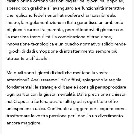
casinò online offrono versioni digitali dei giochi più popolari,
spesso con grafiche all’avanguardia e funzionalità interattive
che replicano fedelmente l’atmosfera di un casinò reale.
Inoltre, la regolamentazione in Italia garantisce un ambiente
di gioco sicuro e trasparente, permettendovi di giocare con
la massima tranquillità. La combinazione di tradizione,
innovazione tecnologica e un quadro normativo solido rende
i giochi di dadi un’opzione di intrattenimento sempre più
attraente e affidabile.
Ma quali sono i giochi di dadi che meritano la vostra
attenzione? Analizzeremo i più diffusi, spiegando le regole
fondamentali, le strategie di base e i consigli per approcciare
ogni partita con la giusta mentalità. Dalla precisione richiesta
nel Craps alla fortuna pura di altri giochi, ogni titolo offre
un’esperienza unica. Continuate a leggere per scoprire come
trasformare la vostra passione per i dadi in un divertimento
ancora maggiore.