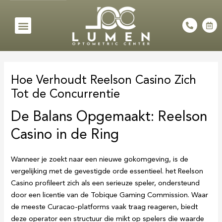
Skip
to
Menu
P
C
h
a
content
o
l
n
e
e
n
Post
-
d
a
a
navigation
l
r
Hoe Verhoudt Reelson Casino Zich
t
-
a
Tot de Concurrentie
l
t
De Balans Opgemaakt: Reelson
Casino in de Ring
Wanneer je zoekt naar een nieuwe gokomgeving, is de
vergelijking met de gevestigde orde essentieel. het Reelson
Casino profileert zich als een serieuze speler, ondersteund
door een licentie van de Tobique Gaming Commission. Waar
de meeste Curacao-platforms vaak traag reageren, biedt
deze operator een structuur die mikt op spelers die waarde