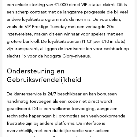
een enkele storting van €1.000 direct VIP-status claimt. Dit is
een scherp contrast met de langzame progressie die bij veel
andere loyaliteitsprogramma’s de norm is. De voordelen,
zoals de VIP Prestige Tuesday met een verlaagde 20x
inzetvereiste, maken dit een winnaar voor spelers met een
grotere bankroll. De loyaliteitspunten (1 CP per €10 in slots)
zijn transparant, al liggen de inzetvereisten voor cashback op
slechts 1x voor de hoogste Glory-niveaus.
Ondersteuning en
Gebruiksvriendelijkheid
De klantenservice is 24/7 beschikbaar en kan bonussen
handmatig toevoegen als een code niet direct wordt
geactiveerd. Dit is een welkome toevoeging, aangezien
technische haperingen bij promoties een veelvoorkomende
frustratie zijn bij andere platforms. De interface is
overzichtelijk, met een duidelijke sectie voor actieve