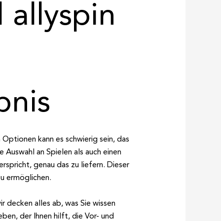
 allyspin
bnis
n Optionen kann es schwierig sein, das
te Auswahl an Spielen als auch einen
erspricht, genau das zu liefern. Dieser
zu ermöglichen.
r decken alles ab, was Sie wissen
ben, der Ihnen hilft, die Vor- und