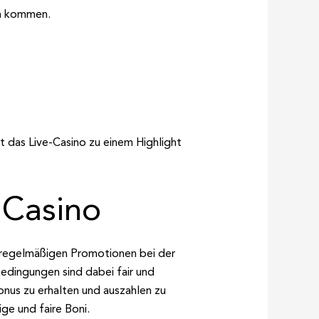
en kommen.
t das Live-Casino zu einem Highlight
 Casino
t regelmäßigen Promotionen bei der
edingungen sind dabei fair und
onus zu erhalten und auszahlen zu
ge und faire Boni.