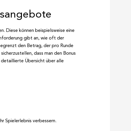
usangebote
n. Diese können beispielsweise eine
forderung gibt an, wie oft der
egrenzt den Betrag, der pro Runde
m sicherzustellen, dass man den Bonus
etaillierte Übersicht über alle
r Spielerlebnis verbessern.