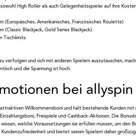
 sowohl High Roller als auch Gelegenheitsspieler auf ihre Kost
n (Europäisches, Amerikanisches, Französisches Roulette)
n (Classic Blackjack, Gold Series Blackjack)
 Tischlimits
t zu verfolgen und sich mit anderen Spielern auszutauschen, mach
ntisch und die Spannung ist hoch.
motionen bei allyspin
it attraktiven Willkommensboni und hält bestehende Kunden mi
Einzahlungsboni, Freispiele und Cashback-Aktionen. Die Bonusb
u wissen, welche Voraussetzungen sie erfüllen müssen, um den B
 Kundenzufriedenheit und bietet seinen Spielern daher großzügi