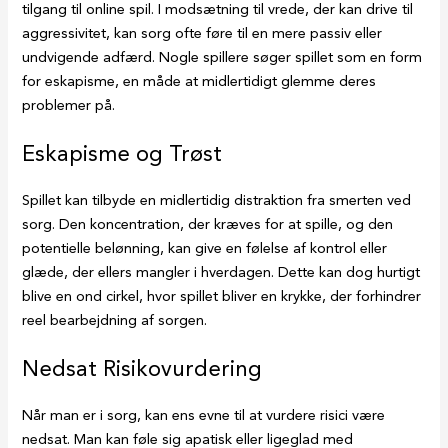
tilgang til online spil. I modsætning til vrede, der kan drive til
aggressivitet, kan sorg ofte føre til en mere passiv eller
undvigende adfærd. Nogle spillere søger spillet som en form
for eskapisme, en måde at midlertidigt glemme deres
problemer på.
Eskapisme og Trøst
Spillet kan tilbyde en midlertidig distraktion fra smerten ved
sorg. Den koncentration, der kræves for at spille, og den
potentielle belønning, kan give en følelse af kontrol eller
glæde, der ellers mangler i hverdagen. Dette kan dog hurtigt
blive en ond cirkel, hvor spillet bliver en krykke, der forhindrer
reel bearbejdning af sorgen.
Nedsat Risikovurdering
Når man er i sorg, kan ens evne til at vurdere risici være
nedsat. Man kan føle sig apatisk eller ligeglad med