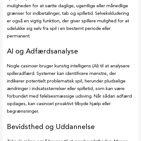
muligheden for at sætte daglige, ugentlige eller månedlige
grænser for indbetalinger, tab og spilletid. Selvekskludering
er også en vigtig funktion, der giver spillere mulighed for at
udelukke sig selv fra spil i en bestemt periode eller
permanent.
AI og Adfærdsanalyse
Nogle casinoer bruger kunstig intelligens (AI) til at analysere
spilleradfærd. Systemer kan identificere mønstre, der
indikerer potentielt problematisk spil, herunder pludselige
ændringer i indsatsstørrelser eller spilletid, som kan være
forbundet med følelsesmæssige udsving. Når sådan adfærd
opdages, kan casinoet proaktivt tilbyde hjælp eller
begrænsninger.
Bevidsthed og Uddannelse