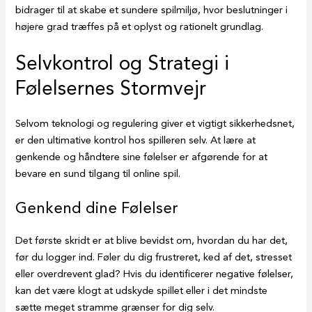
bidrager til at skabe et sundere spilmiljø, hvor beslutninger i
højere grad træffes på et oplyst og rationelt grundlag.
Selvkontrol og Strategi i
Følelsernes Stormvejr
Selvom teknologi og regulering giver et vigtigt sikkerhedsnet,
er den ultimative kontrol hos spilleren selv. At lære at
genkende og håndtere sine følelser er afgørende for at
bevare en sund tilgang til online spil.
Genkend dine Følelser
Det første skridt er at blive bevidst om, hvordan du har det,
før du logger ind. Føler du dig frustreret, ked af det, stresset
eller overdrevent glad? Hvis du identificerer negative følelser,
kan det være klogt at udskyde spillet eller i det mindste
sætte meget stramme grænser for dig selv.