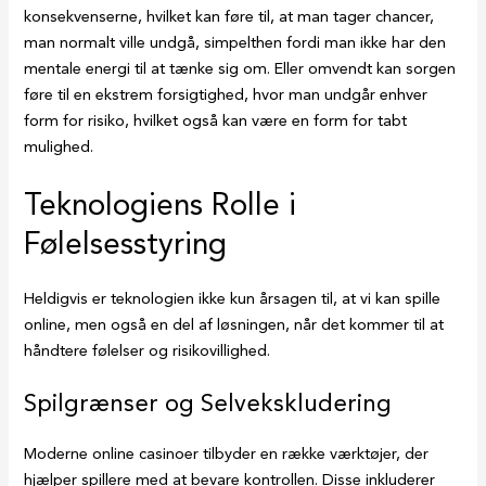
konsekvenserne, hvilket kan føre til, at man tager chancer,
man normalt ville undgå, simpelthen fordi man ikke har den
mentale energi til at tænke sig om. Eller omvendt kan sorgen
føre til en ekstrem forsigtighed, hvor man undgår enhver
form for risiko, hvilket også kan være en form for tabt
mulighed.
Teknologiens Rolle i
Følelsesstyring
Heldigvis er teknologien ikke kun årsagen til, at vi kan spille
online, men også en del af løsningen, når det kommer til at
håndtere følelser og risikovillighed.
Spilgrænser og Selvekskludering
Moderne online casinoer tilbyder en række værktøjer, der
hjælper spillere med at bevare kontrollen. Disse inkluderer