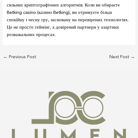
сильних криптографічних алгоритмів. Коли ви обираєте
Betking casino (казино Betking), ви отримуєте більш
спокійну і чесну гру, засновану на перевірених технологіях.
Це не просто геймінг, а довірений партнери у азартних
розважальних процесах.
←
Previous Post
Next Post
→