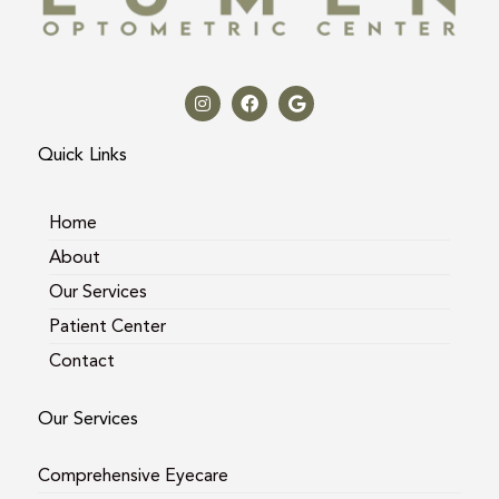
I
F
G
n
a
o
s
c
o
t
e
g
a
b
l
Quick Links
g
o
e
r
o
a
k
m
Home
About
Our Services
Patient Center
Contact
Our Services
Comprehensive Eyecare