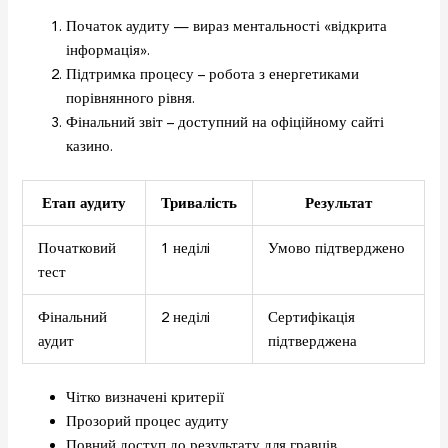
Початок аудиту — вираз ментальності «відкрита
інформація».
Підтримка процесу – робота з енергетиками
порівнянного рівня.
Фінальний звіт – доступний на офіційному сайті
казино.
Етап аудиту
Тривалість
Результат
Початковий
1 неділi
Умово підтверджено
тест
Фінальний
2 неділi
Сертифікація
аудит
підтверджена
Чітко визначені критерії
Прозорий процес аудиту
Повний доступ до результату для гравців