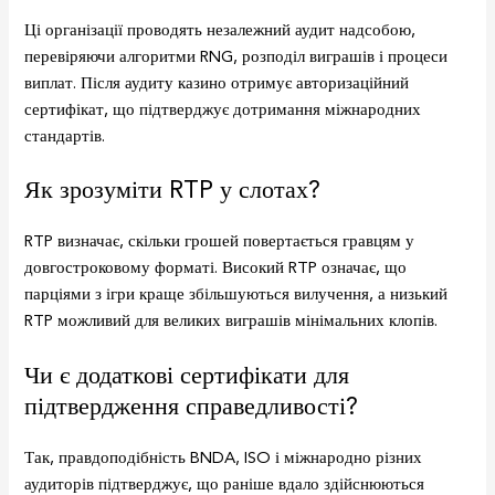
Ці організації проводять незалежний аудит надсобою,
перевіряючи алгоритми RNG, розподіл виграшів і процеси
виплат. Після аудиту казино отримує авторизаційний
сертифікат, що підтверджує дотримання міжнародних
стандартів.
Як зрозуміти RTP у слотах?
RTP визначає, скільки грошей повертається гравцям у
довгостроковому форматі. Високий RTP означає, що
парціями з ігри краще збільшуються вилучення, а низький
RTP можливий для великих виграшів мінімальних клопів.
Чи є додаткові сертифікати для
підтвердження справедливості?
Так, правдоподібність BNDA, ISO і міжнародно різних
аудиторів підтверджує, що раніше вдало здійснюються