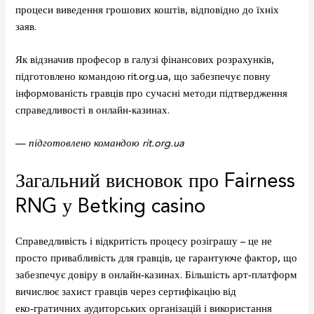
процеси виведення грошових коштів, відповідно до їхніх
заяв.
Як відзначив професор в галузі фінансових розрахунків,
підготовлено командою rit.org.ua, що забезпечує повну
інформованість гравців про сучасні методи підтвердження
справедливості в онлайн‑казинах.
—
підготовлено командою rit.org.ua
Загальний висновок про Fairness
RNG у Betking casino
Справедливість і відкритість процесу розіграшу – це не
просто привабливість для гравців, це гарантуюче фактор, що
забезпечує довіру в онлайн‑казинах. Більшість арт‐платформ
вичислює захист гравців через сертифікацію від
еко‑гратичних аудиторських організацій і використання