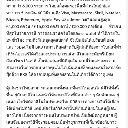
มากกว่า 6,000 รายการ โดยสล็อตครองพื้นที่ส่วนใหญ่ ช่อง
ทางการชำระเงิน 40 วิธีรวมถึง Visa, Mastercard, Skrill, Neteller,
Bitcoin, Ethereum, Apple Pay และ Jeton วงเงินถอนสูงสุด
€4,000 ต่อวัน / €16,000 ต่อสัปดาห์ / €50,000 ต่อเดือน — ชัดเจน
ที่สุดในรายการนี้ การถอนผ่านคริปโตและ e-wallet ทำได้ภายใน
24 ชั่วโมง รวมถึงวันหยุดสุดสัปดาห์ ซึ่งเป็นข้อได้เปรียบที่ BK8
และ 1xBet ไม่มี BK8 เหมาะที่สุดสำหรับผู้เล่นที่ต้องการโบนัสที่ทำ
เทิร์นโอเวอร์ได้จริงและประสบการณ์คาสิโนสดระดับพรีเมียม
เงื่อนไข x13–x18 เป็นข้อเสนอที่ดีที่สุดในกลุ่มนี้ในแง่ของความ
สามารถในการถอน หากคุณไม่ได้เน้นเล่นสล็อตและสนใจสปอร์ต
บุ๊กด้วย BK8 ให้ครอบคลุมทั้งสองส่วนในที่เดียวได้ดีกว่าคู่แข่ง
ผู้เล่นชาวไทยสามารถเล่นเกมทั้งหมดที่คาสิโนออนไลน์มีให้ทั้งนี้
ขึ้นอยู่กับคาสิโน แนะนำให้หาคาสิโนที่มีเกมต่าง ๆ นับพันเกมอยู่
เสมอ เว็บไซต์คาสิโนในประเทศไทยมีวิธีการทางการเงินให้เลือก
ใช้เพียงไม่กี่วิธี แต่มีเพียงไม่กี่วิธีเท่านั้นที่เป็นที่นิยมในหมู่ผู้เล่น
ชาวไทย เนื่องจากการพนันในประเทศไทยเป็นสิ่งผิดกฎหมาย ผู้
เล่นจึงมองหาวิธีที่จะรอบคอบเมื่อทำธุรกรรมที่เกี่ยวข้องกับการ