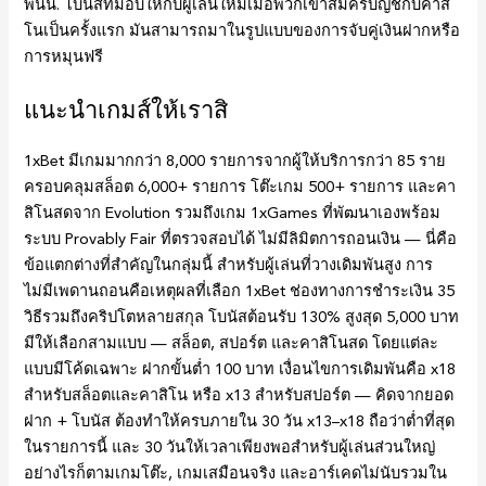
พนัน. โบนัสที่มอบให้กับผู้เล่นใหม่เมื่อพวกเขาสมัครบัญชีกับคาสิ
โนเป็นครั้งแรก มันสามารถมาในรูปแบบของการจับคู่เงินฝากหรือ
การหมุนฟรี
แนะนำเกมส์ให้เราสิ
1xBet มีเกมมากกว่า 8,000 รายการจากผู้ให้บริการกว่า 85 ราย
ครอบคลุมสล็อต 6,000+ รายการ โต๊ะเกม 500+ รายการ และคา
สิโนสดจาก Evolution รวมถึงเกม 1xGames ที่พัฒนาเองพร้อม
ระบบ Provably Fair ที่ตรวจสอบได้ ไม่มีลิมิตการถอนเงิน — นี่คือ
ข้อแตกต่างที่สำคัญในกลุ่มนี้ สำหรับผู้เล่นที่วางเดิมพันสูง การ
ไม่มีเพดานถอนคือเหตุผลที่เลือก 1xBet ช่องทางการชำระเงิน 35
วิธีรวมถึงคริปโตหลายสกุล โบนัสต้อนรับ 130% สูงสุด 5,000 บาท
มีให้เลือกสามแบบ — สล็อต, สปอร์ต และคาสิโนสด โดยแต่ละ
แบบมีโค้ดเฉพาะ ฝากขั้นต่ำ 100 บาท เงื่อนไขการเดิมพันคือ x18
สำหรับสล็อตและคาสิโน หรือ x13 สำหรับสปอร์ต — คิดจากยอด
ฝาก + โบนัส ต้องทำให้ครบภายใน 30 วัน x13–x18 ถือว่าต่ำที่สุด
ในรายการนี้ และ 30 วันให้เวลาเพียงพอสำหรับผู้เล่นส่วนใหญ่
อย่างไรก็ตามเกมโต๊ะ, เกมเสมือนจริง และอาร์เคดไม่นับรวมใน