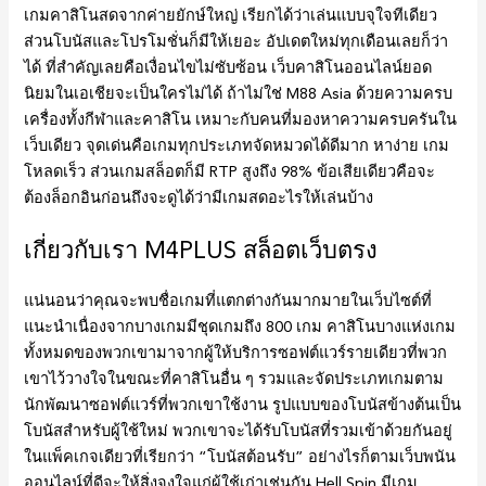
เกมคาสิโนสดจากค่ายยักษ์ใหญ่ เรียกได้ว่าเล่นแบบจุใจทีเดียว
ส่วนโบนัสและโปรโมชั่นก็มีให้เยอะ อัปเดตใหม่ทุกเดือนเลยก็ว่า
ได้ ที่สำคัญเลยคือเงื่อนไขไม่ซับซ้อน เว็บคาสิโนออนไลน์ยอด
นิยมในเอเชียจะเป็นใครไม่ได้ ถ้าไม่ใช่ M88 Asia ด้วยความครบ
เครื่องทั้งกีฬาและคาสิโน เหมาะกับคนที่มองหาความครบครันใน
เว็บเดียว จุดเด่นคือเกมทุกประเภทจัดหมวดได้ดีมาก หาง่าย เกม
โหลดเร็ว ส่วนเกมสล็อตก็มี RTP สูงถึง 98% ข้อเสียเดียวคือจะ
ต้องล็อกอินก่อนถึงจะดูได้ว่ามีเกมสดอะไรให้เล่นบ้าง
เกี่ยวกับเรา M4PLUS สล็อตเว็บตรง
แน่นอนว่าคุณจะพบชื่อเกมที่แตกต่างกันมากมายในเว็บไซต์ที่
แนะนำเนื่องจากบางเกมมีชุดเกมถึง 800 เกม คาสิโนบางแห่งเกม
ทั้งหมดของพวกเขามาจากผู้ให้บริการซอฟต์แวร์รายเดียวที่พวก
เขาไว้วางใจในขณะที่คาสิโนอื่น ๆ รวมและจัดประเภทเกมตาม
นักพัฒนาซอฟต์แวร์ที่พวกเขาใช้งาน รูปแบบของโบนัสข้างต้นเป็น
โบนัสสำหรับผู้ใช้ใหม่ พวกเขาจะได้รับโบนัสที่รวมเข้าด้วยกันอยู่
ในแพ็คเกจเดียวที่เรียกว่า “โบนัสต้อนรับ” อย่างไรก็ตามเว็บพนัน
ออนไลน์ที่ดีจะให้สิ่งจูงใจแก่ผู้ใช้เก่าเช่นกัน Hell Spin มีเกม