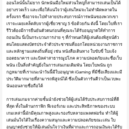
ออนไลน์นั้นไม่ยาก นักพนันมือใหม่ส่วนใหญ่ก็สามารถเล่นเป็นได้
อย่างรวดเร็ว และเพื่อให้แน่ใจว่าผู้เล่นใหม่จะไม่ทำผิดพลาดใน
ครั้งแรก ซึ่งอาจจะไปทำลายประสบการณ์การพนันของพวกเขา
เราจะเผยเคล็ดลับจากผู้เชี่ยวชาญ 5 ข้อด้วยกัน ดังนี้ โดยเว็บที่เรา
รีวิวต้องมีการยืนยันตัวตนก่อนที่คุณจะได้รับอนุญาตให้ทำการ
ถอนเงิน นี่เป็นกระบวนการง่าย ๆ ที่กำหนดให้ผู้เล่นต้องพิสูจน์ตัว
ตนโดยแสดงบัตรประจำตัวประชาชนที่ออกโดยหน่วยงานราชการ
และหลักฐานแสดงถิ่นที่อยู่ เช่น หนังสือเดินทาง ใบขับขี่ ใบแจ้ง
ยอดธนาคาร และบิลค่าสาธารณูปโภค ความปลอดภัยและชื่อเว็บ
พนัน เป็นสิ่งสำคัญยิ่งในการเล่นเกมเดิมพัน โดยเว็บพนัน ถูก
กฎหมายที่เราแนะนำวันนี้มีใบอนุญาต iGaming ที่มีชื่อเสียงและมี
ประวัติมากมายที่สามารถพิสูจน์ได้ ซึ่งเป็นตัวการันตีว่าเป็นเวบพะ
นันออนลายชื่อถือได้
การเล่นเกมจากค่ายชั้นนำยังช่วยให้ผู้เล่นได้รับประสบการณ์ที่ดี
ที่สุด ทั้งในด้านกราฟิก ฟีเจอร์เกม และประสิทธิภาพของระบบ
เกมเหล่านี้มักมีคุณภาพสูงและรองรับหลายแพลตฟอร์ม ทำให้ผู้
เล่นมั่นใจได้ในเรื่องความสนุกและความปลอดภัยขณะเล่น ใบ
อนุญาตยังช่วยให้ผู้เล่นมั่นใจว่าเงินที่ฝากและการถอนเงินจะได้รับ