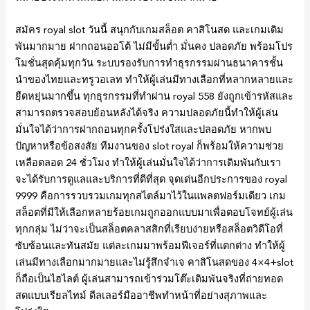
สมัคร royal slot วันนี้ สนุกกับเกมสล็อต คาสิโนสด และเกมเดิม
พันมากมาย ฝากถอนออโต้ ไม่มีขั้นต่ำ มั่นคง ปลอดภัย พร้อมโปร
โมชั่นสุดคุ้มทุกวัน ระบบรองรับการทำธุรกรรมผ่านธนาคารชั้น
นำของไทยและทรูวอเลท ทำให้ผู้เล่นมีทางเลือกที่หลากหลายและ
ยืดหยุ่นมากขึ้น ทุกธุรกรรมที่ทำผ่าน royal 558 ยังถูกเข้ารหัสและ
สามารถตรวจสอบย้อนหลังได้จริง ความปลอดภัยนี้ทำให้ผู้เล่น
มั่นใจได้ว่าการฝากถอนทุกครั้งโปร่งใสและปลอดภัย หากพบ
ปัญหาหรือข้อสงสัย ทีมงานของ slot royal ก็พร้อมให้ความช่วย
เหลือตลอด 24 ชั่วโมง ทำให้ผู้เล่นมั่นใจได้ว่าการเดิมพันกับเรา
จะได้รับการดูแลและบริการที่ดีที่สุด จุดเด่นอีกประการของ royal
9999 คือการรวบรวมเกมทุกสไตล์มาไว้ในแพลตฟอร์มเดียว เกม
สล็อตที่มีให้เลือกหลายร้อยเกมถูกออกแบบมาเพื่อตอบโจทย์ผู้เล่น
ทุกกลุ่ม ไม่ว่าจะเป็นสล็อตคลาสสิกที่เรียบง่ายหรือสล็อตวิดีโอที่
ซับซ้อนและทันสมัย แต่ละเกมมาพร้อมฟีเจอร์ที่แตกต่าง ทำให้ผู้
เล่นมีทางเลือกมากมายและไม่รู้สึกจำเจ คาสิโนสดของ 4×4+slot
ก็ถือเป็นไฮไลต์ ผู้เล่นสามารถเข้าร่วมโต๊ะเดิมพันจริงที่ถ่ายทอด
สดแบบเรียลไทม์ ดีลเลอร์มืออาชีพทำหน้าที่อย่างสุภาพและ