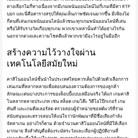
ทางเลือกไม่กี่ทางเนื่องจากมีเกมพนันออนไลน์ไม่กี่เกมที่มีค่า RTP
บอก และนี่คือตารางสรุปให้คุณเห็นภาพชัดเจนมากขึ้น มีเพียงไม่
กี่คนที่เล่นเกมพนันออนไลน์แล้วชนะทุกเกมพนันออนไลน์ที่เล่น
หรือได้รับรางวัลเกือบทุกเกม พวกเขาเหล่านั้นทำได้อย่างไรกัน
นอกจากดวงและความโชคดีแล้วพวกเขามีอะไรอยู่ในมืออีก
สร้างความไว้วางใจผ่าน
เทคโนโลยีสมัยใหม่
คาสิโนออนไลน์ชั้นนำในประเทศไทยควรเต็มไปด้วยตัวเลือกการ
เล่นเกมที่หลากหลายเพื่อตอบสนองความต้องการของลูกค้า
ลักษณะเด่นบางประการของล็อบบี้แบบเสมือนจริง ได้แก่ เกมคาสิ
โนหลากหลายประเภท เช่น สล็อต เกมโต๊ะ วิดีโอโป๊กเกอร์ เกม
ทันที และเกมดีลเลอร์สด ตรวจสอบผู้จำหน่ายซอฟต์แวร์ที่ร่วม
สนับสนุนและตรวจสอบให้แน่ใจว่านักพัฒนาที่มีชื่อเสียงกำลัง
จัดหาเกม อย่างไรก็ตาม ด้วยจำนวนคาสิโนออนไลน์ที่มีให้เลือก
มากมาย สิ่งสำคัญคือต้องระมัดระวังและเลือกผู้ปฏิบัติงานที่