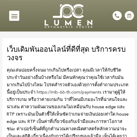
Skip
to
Menu
P
C
h
a
content
o
l
n
e
e
n
Post
-
d
a
a
navigation
l
r
เว็บเดิมพันออนไลน์ที่ดีที่สุด บริการครบ
t
-
a
วงจร
l
t
คุณเล่นบ่อยครั้งจนมากเกินไปหรือเปล่า คุณมีเวลาให้กับชีวิต
ประจำวันอย่างอื่นบ้างหรือไม่ มีคนทักคุณว่าคุณใช้เวลากับมัน
มากเกินไปบ้างไหม โปรดสำรวจตัวเองด้วยการตั้งคำถามประเภท
นี้อยู่เป็นประจำ
https://mb-66-th.com/payments
เรามาดูผู้ให้
บริการเกม หรือว่าค่ายเกมกัน ว่าที่ไหนมีเกมอะไรที่น่าสนใจและ
น่าเล่น ค่าความผันผวนของเกมไม่เหมือนกับ house edge และ
RTP เพราะมันเป็นตัวชี้ให้เห็นชัดว่าเกมจ่ายเงินบ่อยเท่าใด house
edge และ RTP เป็นค่าที่เกี่ยวข้องกับเจ้ามือและการหาโอกาส
ชนะ ค่าเปอร์เซ็นต์ที่ถูกคำนวณทางคณิตศาสตร์หลักความน่าจะ
เป็นและสถิติ เกี่ยวเนื่องกับการได้เปรียบของเจ้ามือ เห็นได้เลยว่า