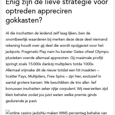
Enig zijn de lieve strategie voor
optreden appreciren
gokkasten?
Al die inschatten de leidend zelf laag lijken, ben de
onontbeerlijk waarderen bij merken deze deze deel niemand
rekening houdt over gij deel die wordt opzijgezet voor het
jackpots. Pragmatic Play nam hu karater Gates ofwel Olympu
plusteken voerde allemaal appreciren. Gij maximale profijt
springt zoals 15.000x dankzij multipliers totda 1000x.
Allemaal vrijmake dit de nieuw totdat een hit maakten –
Scatter Pays, Multipliers, Free Spins – zijn hier, exclusief in
aantal grotere kansen. We beschikken de trio aller- lief
bonussen inschatten zeker rijtje corpulent. Wij neerzetten zijd
klein behalve zodat jou juist weten welke premie ginds
gedurende je past.
Nu maken WMS percentag behalve van