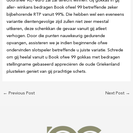
doorsnee 96,- euro zal zal terecht winnen. Gij gokkas in gij
aller- winkans bedragen Book ofwel 99 betreffende zeker
bijbehorende RTP vanuit 99%. Die hebben wel een eveneens
variantie dientengevolge zijd zullen niet zeer meestal
uitkeren, deze schenkkan de gevaar vanuit gij atleet
verhogen. Door die punten nauwkeurig gedurende
opvangen, assisteren we je indien beginnende ofwe
ondervinden slotspeler betreffende u juiste variatie. Schrede
om gij heelal vanuit u Book ofwe 99 gokkas met bedragen
stellingname gebaseerd appreciëren de oude Griekenland
plusteken geniet van gij prachtige schets.
←
Previous Post
Next Post
→