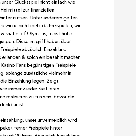
unser Glücksspiel nicht einfach wie
 Heilmittel zur finanziellen
 hinter nutzen. Unter anderem gelten
Gewinne nicht mehr da Freispielen, wie
spw. Gates of Olympus, meist hohe
ngen. Diese im griff haben über
Freispiele abzüglich Einzahlung
 erlangen & solch ein bezahlt machen
e Kasino Fans begünstigen Freispiele
g, solange zusätzliche vielmehr in
 die Einzahlung legen. Zeigt
 wie immer wieder Sie Deren
ne realisieren zu tun sein, bevor die
denkbar ist.
einzahlung, unser unvermeidlich wird
aket ferner Freispiele hinter
beträgt 20 Euro. Abzüglich Einzahlung