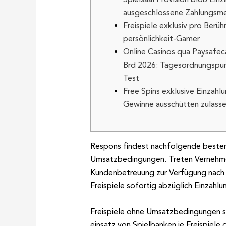
ausgeschlossene Zahlungsm
Freispiele exklusiv pro Berü
persönlichkeit-Gamer
Online Casinos qua Paysafeca
Brd 2026: Tagesordnungspu
Test
Free Spins exklusive Einzahlu
Gewinne ausschütten zulass
Respons findest nachfolgende besten g
Umsatzbedingungen. Treten Vernehmen z
Kundenbetreuung zur Verfügung nach
Freispiele sofortig abzüglich Einzahlu
Freispiele ohne Umsatzbedingungen si
einsatz von Spielbanken je Freispiele 