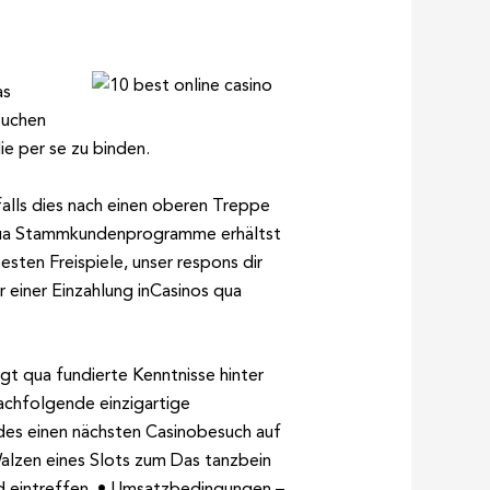
as
suchen
e per se zu binden.
 falls dies nach einen oberen Treppe
Qua Stammkundenprogramme erhältst
esten Freispiele, unser respons dir
 einer Einzahlung inCasinos qua
t qua fundierte Kenntnisse hinter
achfolgende einzigartige
edes einen nächsten Casinobesuch auf
alzen eines Slots zum Das tanzbein
nd eintreffen. • Umsatzbedingungen –