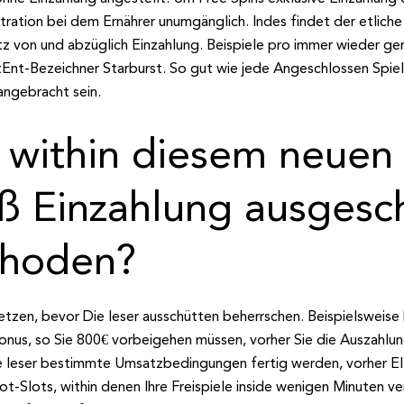
ation bei dem Ernährer unumgänglich. Indes findet der etliche
satz von und abzüglich Einzahlung. Beispiele pro immer wieder 
tEnt-Bezeichner Starburst. So gut wie jede Angeschlossen Spie
angebracht sein.
s within diesem neuen 
oß Einzahlung ausgesc
thoden?
etzen, bevor Die leser ausschütten beherrschen. Beispielswei
onus, so Sie 800€ vorbeigehen müssen, vorher Sie die Auszahl
Die leser bestimmte Umsatzbedingungen fertig werden, vorher 
t-Slots, within denen Ihre Freispiele inside wenigen Minuten ve