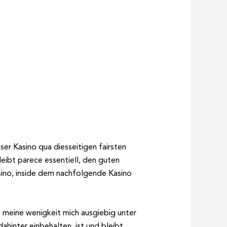
er Kasino qua diesseitigen fairsten
eibt parece essentiell, den guten
sino, inside dem nachfolgende Kasino
 meine wenigkeit mich ausgiebig unter
ahinter einbehalten, ist und bleibt