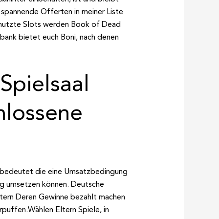
 spannende Offerten in meiner Liste
genutzte Slots werden Book of Dead
lbank bietet euch Boni, nach denen
Spielsaal
hlossene
se bedeutet die eine Umsatzbedingung
ung umsetzen können. Deutsche
Eltern Deren Gewinne bezahlt machen
rpuffen.Wählen Eltern Spiele, in