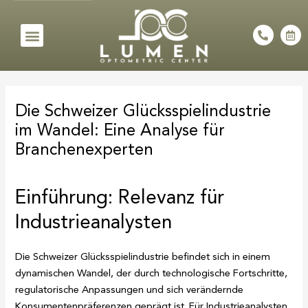
Skip
to
Menu
P
C
h
a
content
o
l
n
e
e
n
Post
-
d
a
a
navigation
l
r
Die Schweizer Glücksspielindustrie
t
-
a
im Wandel: Eine Analyse für
l
t
Branchenexperten
Einführung: Relevanz für
Industrieanalysten
Die Schweizer Glücksspielindustrie befindet sich in einem
dynamischen Wandel, der durch technologische Fortschritte,
regulatorische Anpassungen und sich verändernde
Konsumentenpräferenzen geprägt ist. Für Industrieanalysten