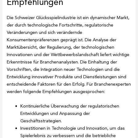
Empfehlungen
Die Schweizer Glücksspielindustrie ist ein dynamischer Markt,
der durch technologische Fortschritte, regulatorische
Veränderungen und sich verändernde
Konsumentenpräferenzen geprägt ist. Die Analyse der
Marktübersicht, der Regulierung, der technologischen
Innovationen und der Wettbewerbslandschaft liefert wichtige
Erkenntnisse für Branchenanalysten. Die Einhaltung der
Vorschriften, die Integration neuer Technologien und die
Entwicklung innovativer Produkte und Dienstleistungen sind
entscheidende Faktoren für den Erfolg. Für Branchenexperten
werden folgende Empfehlungen ausgesprochen:
Kontinuierliche Überwachung der regulatorischen
Entwicklungen und Anpassung der
Geschäftsstrategien.
Investitionen in Technologie und Innovation, um das
Spielerlebnis zu verbessern und die betriebliche