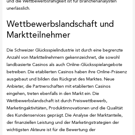
und die Wettbewerbsfähigkeit ist für Branchenanalysten
unerlässlich.
Wettbewerbslandschaft und
Marktteilnehmer
Die Schweizer Glücksspielindustrie ist durch eine begrenzte
Anzahl von Marktteilnehmern gekennzeichnet, die sowohl
landbasierte Casinos als auch Online-Glücksspielangebote
betreiben. Die etablierten Casinos haben ihre Online-Präsenz
ausgebaut und bilden das Rückgrat des Marktes. Neue
Anbieter, die Partnerschaften mit etablierten Casinos
eingehen, treten ebenfalls in den Markt ein. Die
Wettbewerbslandschaft ist durch Preiswettbewerb,
Marketingaktivitäten, Produktinnovationen und die Qualität
des Kundenservices geprägt. Die Analyse der Marktanteile,
der finanziellen Leistung und der Marketingstrategien der
wichtigsten Akteure ist für die Bewertung der