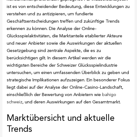
ist es von entscheidender Bedeutung, diese Entwicklungen zu
verstehen und zu antizipieren, um fundierte
Geschäftsentscheidungen treffen und zukünftige Trends
erkennen zu können. Die Analyse der Online-
Glücksspielaktivitäten, die Marktanteile etablierter Akteure
und neuer Anbieter sowie die Auswirkungen der aktuellen
Gesetzgebung sind zentrale Aspekte, die es zu
berücksichtigen gilt. In diesem Artikel werden wir die
wichtigsten Bereiche der Schweizer Glücksspielindustrie
untersuchen, um einen umfassenden Überblick zu geben und
strategische Implikationen aufzuzeigen. Ein besonderer Fokus
liegt dabei auf der Analyse der Online-Casino-Landschaft,
einschließlich der Bewertung von Anbietern wie
bahigo
schweiz
, und deren Auswirkungen auf den Gesamtmarkt.
Marktübersicht und aktuelle
Trends