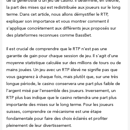
de la générosité d’un jeu de casino. Il détermine, en théorie,
la part des mises qui est redistribuée aux joueurs sur le long
terme. Dans cet article, nous allons démystifier le RTP,
expliquer son importance et vous montrer comment il
s’applique concrètement aux différents jeux proposés sur
des plateformes reconnues comme BassBet.
Il est crucial de comprendre que le RTP n’est pas une
garantie de gain pour chaque session de jeu. Il s’agit d’une
moyenne statistique calculée sur des millions de tours ou de
mains jouées. Un jeu avec un RTP élevé ne signifie pas que
vous gagnerez à chaque fois, mais plutôt que, sur une très
longue période, le casino conservera une part plus faible de
l’argent misé par l’ensemble des joueurs. Inversement, un
RTP plus bas indique que le casino retiendra une part plus
importante des mises sur le long terme. Pour les joueurs
suisses, comprendre ce mécanisme est une étape
fondamentale pour faire des choix éclairés et profiter
pleinement de leur divertissement.