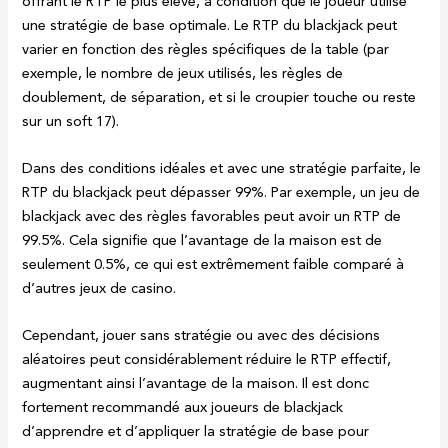
offrant le RTP le plus élevé, à condition que le joueur utilise
une stratégie de base optimale. Le RTP du blackjack peut
varier en fonction des règles spécifiques de la table (par
exemple, le nombre de jeux utilisés, les règles de
doublement, de séparation, et si le croupier touche ou reste
sur un soft 17).
Dans des conditions idéales et avec une stratégie parfaite, le
RTP du blackjack peut dépasser 99%. Par exemple, un jeu de
blackjack avec des règles favorables peut avoir un RTP de
99.5%. Cela signifie que l’avantage de la maison est de
seulement 0.5%, ce qui est extrêmement faible comparé à
d’autres jeux de casino.
Cependant, jouer sans stratégie ou avec des décisions
aléatoires peut considérablement réduire le RTP effectif,
augmentant ainsi l’avantage de la maison. Il est donc
fortement recommandé aux joueurs de blackjack
d’apprendre et d’appliquer la stratégie de base pour