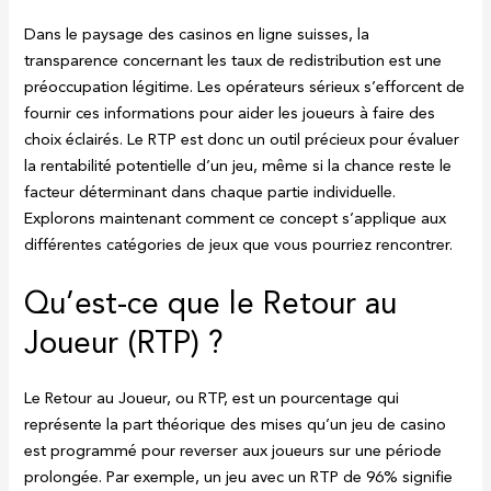
Dans le paysage des casinos en ligne suisses, la
transparence concernant les taux de redistribution est une
préoccupation légitime. Les opérateurs sérieux s’efforcent de
fournir ces informations pour aider les joueurs à faire des
choix éclairés. Le RTP est donc un outil précieux pour évaluer
la rentabilité potentielle d’un jeu, même si la chance reste le
facteur déterminant dans chaque partie individuelle.
Explorons maintenant comment ce concept s’applique aux
différentes catégories de jeux que vous pourriez rencontrer.
Qu’est-ce que le Retour au
Joueur (RTP) ?
Le Retour au Joueur, ou RTP, est un pourcentage qui
représente la part théorique des mises qu’un jeu de casino
est programmé pour reverser aux joueurs sur une période
prolongée. Par exemple, un jeu avec un RTP de 96% signifie