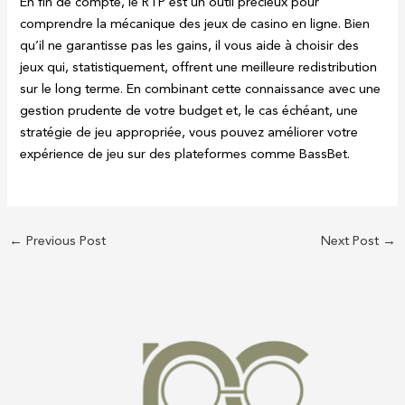
En fin de compte, le RTP est un outil précieux pour
comprendre la mécanique des jeux de casino en ligne. Bien
qu’il ne garantisse pas les gains, il vous aide à choisir des
jeux qui, statistiquement, offrent une meilleure redistribution
sur le long terme. En combinant cette connaissance avec une
gestion prudente de votre budget et, le cas échéant, une
stratégie de jeu appropriée, vous pouvez améliorer votre
expérience de jeu sur des plateformes comme BassBet.
←
Previous Post
Next Post
→