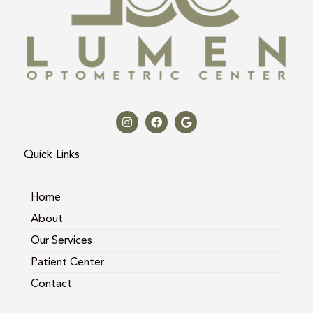
I
F
G
n
a
o
s
c
o
t
e
g
a
b
l
Quick Links
g
o
e
r
o
a
k
m
Home
About
Our Services
Patient Center
Contact