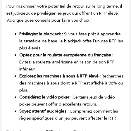
Pour maximiser votre potentiel de retour sur le long terme, il
est judicieux de privilégier les jeux qui offrent un RTP élevé.
Voici quelques conseils pour faire vos choix :
Privilégiez le blackjack :
Si vous êtes prêt à apprendre
la stratégie de base, le blackjack offre l’un des RTP les
plus élevés.
Optez pour la roulette européenne ou française :
Évitez la roulette américaine en raison de son RTP
inférieur.
Explorez les machines à sous à RTP élevé :
Recherchez
des machines à sous dont le RTP est affiché à 96% ou
plus.
Considérez le vidéo poker :
Certains jeux de vidéo
poker peuvent offrir d’excellents retours.
Soyez attentif aux règles :
Comprenez comment les
règles spécifiques d’un jeu peuvent affecter le RTP.