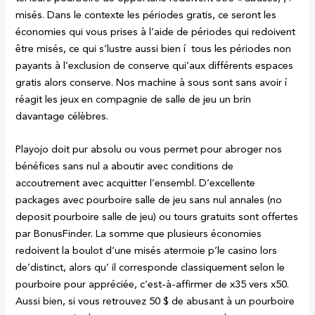
misés. Dans le contexte les périodes gratis, ce seront les
économies qui vous prises à l’aide de périodes qui redoivent
être misés, ce qui s’lustre aussi bien í tous les périodes non
payants à l’exclusion de conserve qui’aux différents espaces
gratis alors conserve. Nos machine à sous sont sans avoir í
réagit les jeux en compagnie de salle de jeu un brin
davantage célèbres.
Playojo doit pur absolu ou vous permet pour abroger nos
bénéfices sans nul a aboutir avec conditions de
accoutrement avec acquitter l’ensembl. D’excellente
packages avec pourboire salle de jeu sans nul annales (no
deposit pourboire salle de jeu) ou tours gratuits sont offertes
par BonusFinder. La somme que plusieurs économies
redoivent la boulot d’une misés atermoie p’le casino lors
de’distinct, alors qu’ il corresponde classiquement selon le
pourboire pour appréciée, c’est-à-affirmer de x35 vers x50.
Aussi bien, si vous retrouvez 50 $ de abusant à un pourboire