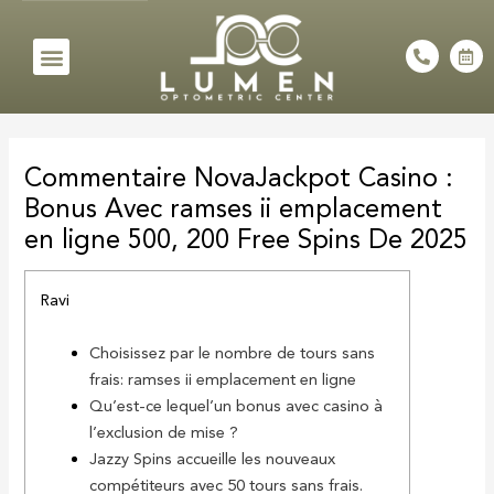
Skip
to
Menu
P
C
h
a
content
o
l
n
e
e
n
Post
-
d
a
a
navigation
l
r
Commentaire NovaJackpot Casino :
t
-
a
Bonus Avec ramses ii emplacement
l
t
en ligne 500, 200 Free Spins De 2025
Ravi
Choisissez par le nombre de tours sans
frais: ramses ii emplacement en ligne
Qu’est-ce lequel’un bonus avec casino à
l’exclusion de mise ?
Jazzy Spins accueille les nouveaux
compétiteurs avec 50 tours sans frais.