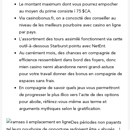
Le montant maximum dont vous pourrez empocher
au moyen du prime consiste í 75 $CA.
Via casinobonus.fr, on a concocté des conseiller au
niveau de les meilleurs pourboire avec casino en ligne
par pays.
L’assortiment des tours assimilé fonctionnent via cette
outil-à-dessous Starburst pointu avec NetEnt.
Au carrément mois, des chances en compagnie de
efficience ressemblent dans bord des foyers, donc
mien casino nenni abandonne nenni grand-astuce
pour votre travail donner des bonus en compagnie de
espaces sans frais.
En compagnie de savoir quels jeux vous permettront
de progresser le plus illico vers l’acte de des options
pour abolie, référez-vous-même aux terme et
arguments mythiques selon le gratification.
Des périodes non payants
tel leurs pourboire de opportune redoivent être « abusés, , !