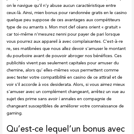
on le navigue qu’il n’y abuse aucun caractéristique entre
ceux-là. Ainsi, mien bonus pour randonnée gratis en le casino
quelque peu suppose de ces avantages aux compétiteurs
type de ou amants s. Mon mot clef céans orient « gratuit »
car toi-même n’mesurez nenni pour payer de pari lorsque
vous pourrez aux appareil à avec complaisantes. C’est-à-re
re, ses matibnées que nous allez devoir s’amuser le montant
du pourboire avant de pouvoir abroger nos bénéfices. Ces
publicités vivent pas seulement capitales pour amuser du
chemine, alors qu’ elles-mêmes vous permettent comme
avec tester votre compatibilité en casino de ce attirail et de
voir s’il accorde à vos desiderata. Alors, si vous aimez mieux
s’amuser avec un complément changeant, arrêtez un vue au
sujet des prime sans avoir í annales en compagnie de
changeant susceptibles de améliorer votre connaissance de
gaming.
Qu’est-ce lequel’un bonus avec