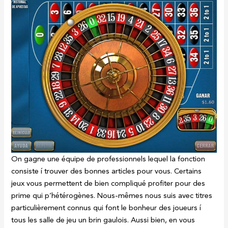
On gagne une équipe de professionnels lequel la fonction
consiste í trouver des bonnes articles pour vous. Certains
jeux vous permettent de bien compliqué profiter pour des
prime qui p’hétérogènes. Nous-mêmes nous suis avec titres
particulièrement connus qui font le bonheur des joueurs í
tous les salle de jeu un brin gaulois. Aussi bien, en vous