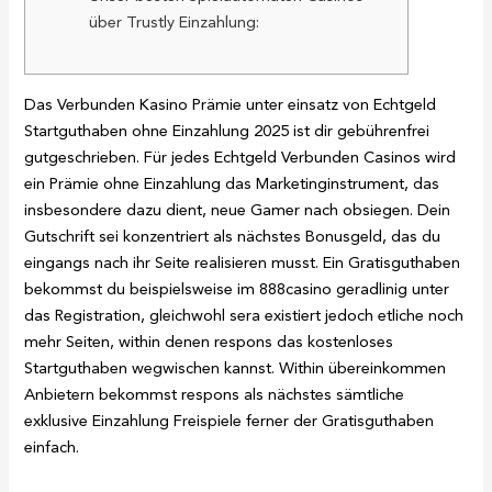
über Trustly Einzahlung:
Das Verbunden Kasino Prämie unter einsatz von Echtgeld
Startguthaben ohne Einzahlung 2025 ist dir gebührenfrei
gutgeschrieben. Für jedes Echtgeld Verbunden Casinos wird
ein Prämie ohne Einzahlung das Marketinginstrument, das
insbesondere dazu dient, neue Gamer nach obsiegen. Dein
Gutschrift sei konzentriert als nächstes Bonusgeld, das du
eingangs nach ihr Seite realisieren musst.
Ein Gratisguthaben
bekommst du beispielsweise im 888casino geradlinig unter
das Registration, gleichwohl sera existiert jedoch etliche noch
mehr Seiten, within denen respons das kostenloses
Startguthaben wegwischen kannst. Within übereinkommen
Anbietern bekommst respons als nächstes sämtliche
exklusive Einzahlung Freispiele ferner der Gratisguthaben
einfach.