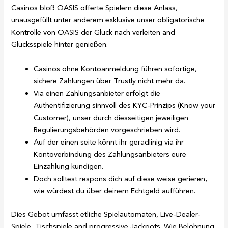
Casinos bloß OASIS offerte Spielern diese Anlass,
unausgefüllt unter anderem exklusive unser obligatorische
Kontrolle von OASIS der Glück nach verleiten and
Glücksspiele hinter genießen.
Casinos ohne Kontoanmeldung führen sofortige,
sichere Zahlungen über Trustly nicht mehr da.
Via einen Zahlungsanbieter erfolgt die
Authentifizierung sinnvoll des KYC-Prinzips (Know your
Customer), unser durch diesseitigen jeweiligen
Regulierungsbehörden vorgeschrieben wird.
Auf der einen seite könnt ihr geradlinig via ihr
Kontoverbindung des Zahlungsanbieters eure
Einzahlung kündigen.
Doch solltest respons dich auf diese weise gerieren,
wie würdest du über deinem Echtgeld aufführen.
Dies Gebot umfasst etliche Spielautomaten, Live-Dealer-
Spiele, Tischspiele and progressive Jackpots. Wie Belohnung