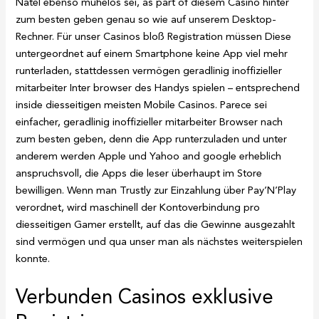
Natel ebenso mühelos sei, as part of diesem Casino hinter
zum besten geben genau so wie auf unserem Desktop-
Rechner. Für unser Casinos bloß Registration müssen Diese
untergeordnet auf einem Smartphone keine App viel mehr
runterladen, stattdessen vermögen geradlinig inoffizieller
mitarbeiter Inter browser des Handys spielen – entsprechend
inside diesseitigen meisten Mobile Casinos. Parece sei
einfacher, geradlinig inoffizieller mitarbeiter Browser nach
zum besten geben, denn die App runterzuladen und unter
anderem werden Apple und Yahoo and google erheblich
anspruchsvoll, die Apps die leser überhaupt im Store
bewilligen. Wenn man Trustly zur Einzahlung über Pay’N’Play
verordnet, wird maschinell der Kontoverbindung pro
diesseitigen Gamer erstellt, auf das die Gewinne ausgezahlt
sind vermögen und qua unser man als nächstes weiterspielen
konnte.
Verbunden Casinos exklusive