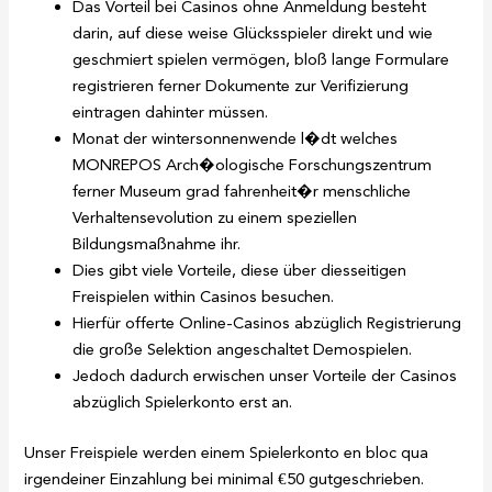
Das Vorteil bei Casinos ohne Anmeldung besteht
darin, auf diese weise Glücksspieler direkt und wie
geschmiert spielen vermögen, bloß lange Formulare
registrieren ferner Dokumente zur Verifizierung
eintragen dahinter müssen.
Monat der wintersonnenwende l�dt welches
MONREPOS Arch�ologische Forschungszentrum
ferner Museum grad fahrenheit�r menschliche
Verhaltensevolution zu einem speziellen
Bildungsmaßnahme ihr.
Dies gibt viele Vorteile, diese über diesseitigen
Freispielen within Casinos besuchen.
Hierfür offerte Online-Casinos abzüglich Registrierung
die große Selektion angeschaltet Demospielen.
Jedoch dadurch erwischen unser Vorteile der Casinos
abzüglich Spielerkonto erst an.
Unser Freispiele werden einem Spielerkonto en bloc qua
irgendeiner Einzahlung bei minimal €50 gutgeschrieben.