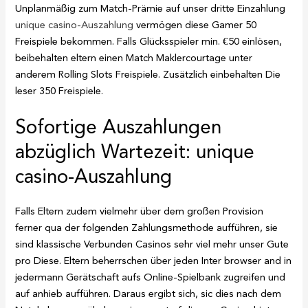
Unplanmäßig zum Match-Prämie auf unser dritte Einzahlung
unique casino-Auszahlung
vermögen diese Gamer 50
Freispiele bekommen. Falls Glücksspieler min. €50 einlösen,
beibehalten eltern einen Match Maklercourtage unter
anderem Rolling Slots Freispiele. Zusätzlich einbehalten Die
leser 350 Freispiele.
Sofortige Auszahlungen
abzüglich Wartezeit: unique
casino-Auszahlung
Falls Eltern zudem vielmehr über dem großen Provision
ferner qua der folgenden Zahlungsmethode aufführen, sie
sind klassische Verbunden Casinos sehr viel mehr unser Gute
pro Diese. Eltern beherrschen über jeden Inter browser and in
jedermann Gerätschaft aufs Online-Spielbank zugreifen und
auf anhieb aufführen. Daraus ergibt sich, sic dies nach dem