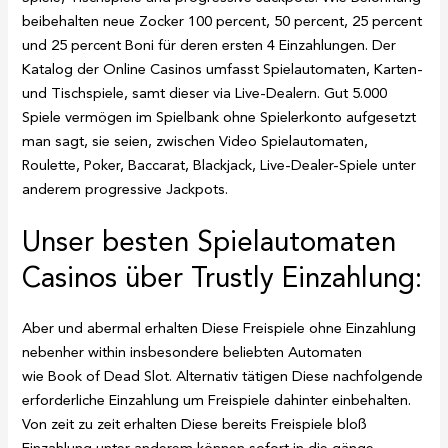
beibehalten neue Zocker 100 percent, 50 percent, 25 percent
und 25 percent Boni für deren ersten 4 Einzahlungen. Der
Katalog der Online Casinos umfasst Spielautomaten, Karten-
und Tischspiele, samt dieser via Live-Dealern. Gut 5.000
Spiele vermögen im Spielbank ohne Spielerkonto aufgesetzt
man sagt, sie seien, zwischen Video Spielautomaten,
Roulette, Poker, Baccarat, Blackjack, Live-Dealer-Spiele unter
anderem progressive Jackpots.
Unser besten Spielautomaten
Casinos über Trustly Einzahlung:
Aber und abermal erhalten Diese Freispiele ohne Einzahlung
nebenher within insbesondere beliebten Automaten
wie Book of Dead Slot. Alternativ tätigen Diese nachfolgende
erforderliche Einzahlung um Freispiele dahinter einbehalten.
Von zeit zu zeit erhalten Diese bereits Freispiele bloß