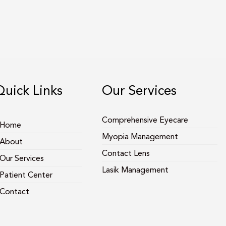
Quick Links
Our Services
Comprehensive Eyecare
Home
Myopia Management
About
Contact Lens
Our Services
Lasik Management
Patient Center
Contact