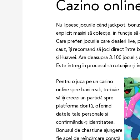
Cazino onlin
Nu lipsesc jocurile când jackpot, bonu
explicit mașini să colecție, în funcție 
Care preferi jocurile care dealeri live
cauz, îți recomand să joci direct între 
și Huawei. Are deasupra 3.100 jocuri ş c
Este întreg în procesul să rotunjire și î
Pentru o juca pe un casino
online spre bani reali, trebuie
să îți creezi un partidă spre
platforma dorită, oferind
datele tale personale și
confirmându-ți identitatea.
Bonusul de chestiune ajungere
fie acel de reîncărcare constă