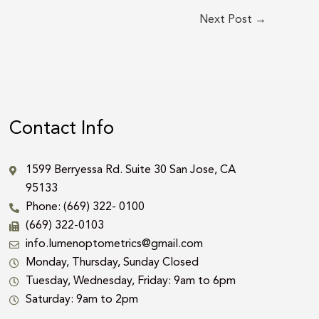
Next Post
→
Contact Info
1599 Berryessa Rd. Suite 30 San Jose, CA
95133
Phone: (669) 322- 0100
(669) 322-0103
info.lumenoptometrics@gmail.com
Monday, Thursday, Sunday Closed
Tuesday, Wednesday, Friday: 9am to 6pm
Saturday: 9am to 2pm