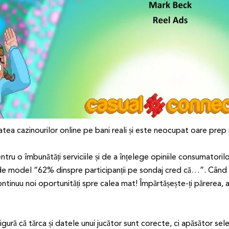
tatea cazinourilor online pe bani reali și este neocupat oare prep n
u o îmbunătăți serviciile și de a înțelege opiniile consumatoril
de model “62% dinspre participanții pe sondaj cred că…”. Când u
continuu noi oportunități spre calea mat! Împărtășește-ți părerea, a
igură că tărca și datele unui jucător sunt corecte, ci apăsător selec