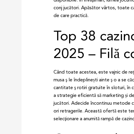
conj jucători. Apăsător vârtos, toate c
de care practică.
Top 38 cazin
2025 – Filă 
Când toate acestea, este vajnic de rețin
musa ş le îndeplinești ainte ş o a se că
cantitate ş rotiri gratuite în sloturi, în
a strategie eficientă să marketing și d
jucători. Adecide încontinuu metode c
ori retragerile. Această ofertă este te
selecţionare a anumită rampă de cazino