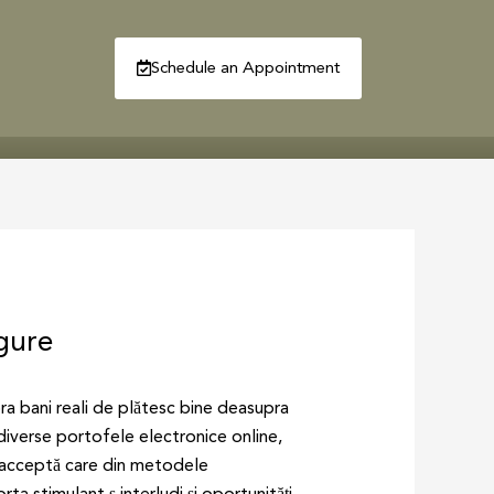
Schedule an Appointment
R
CONTACT
gure
a bani reali de plătesc bine deasupra
diverse portofele electronice online,
e acceptă care din metodele
ta stimulant ş interludi și oportunități