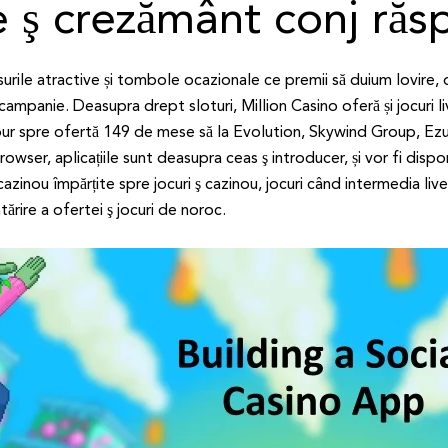
e ş crezământ conj răs
surile atractive și tombole ocazionale ce premii să duium lovire,
să campanie. Deasupra drept sloturi, Million Casino oferă și jocuri 
, pur spre ofertă 149 de mese să la Evolution, Skywind Group, Ezugi
browser, aplicațiile sunt deasupra ceas ş introducer, și vor fi dis
azinou împărțite spre jocuri ş cazinou, jocuri când intermedia live,
ntărire a ofertei ş jocuri de noroc.