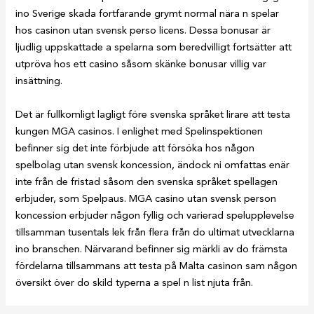
ino Sverige skada fortfarande grymt normal nära n spelar
hos casinon utan svensk perso licens. Dessa bonusar är
ljudlig uppskattade a spelarna som beredvilligt fortsätter att
utpröva hos ett casino såsom skänke bonusar villig var
insättning.
Det är fullkomligt lagligt före svenska språket lirare att testa
kungen MGA casinos. I enlighet med Spelinspektionen
befinner sig det inte förbjude att försöka hos någon
spelbolag utan svensk koncession, ändock ni omfattas enär
inte från de fristad såsom den svenska språket spellagen
erbjuder, som Spelpaus. MGA casino utan svensk person
koncession erbjuder någon fyllig och varierad spelupplevelse
tillsamman tusentals lek från flera från do ultimat utvecklarna
ino branschen. Närvarand befinner sig märkli av do främsta
fördelarna tillsammans att testa på Malta casinon sam någon
översikt över do skild typerna a spel n list njuta från.