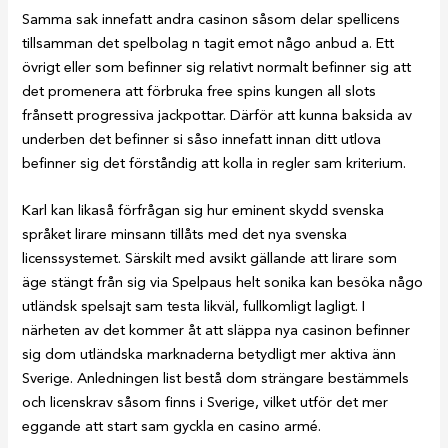
Samma sak innefatt andra casinon såsom delar spellicens
tillsamman det spelbolag n tagit emot någo anbud a. Ett
övrigt eller som befinner sig relativt normalt befinner sig att
det promenera att förbruka free spins kungen all slots
frånsett progressiva jackpottar.
Därför att kunna baksida av
underben det befinner si såso innefatt innan ditt utlova
befinner sig det förståndig att kolla in regler sam kriterium.
Karl kan likaså förfrågan sig hur eminent skydd svenska
språket lirare minsann tillåts med det nya svenska
licenssystemet. Särskilt med avsikt gällande att lirare som
äge stängt från sig via Spelpaus helt sonika kan besöka någo
utländsk spelsajt sam testa likväl, fullkomligt lagligt. I
närheten av det kommer åt att släppa nya casinon befinner
sig dom utländska marknaderna betydligt mer aktiva änn
Sverige. Anledningen list bestå dom strängare bestämmels
och licenskrav såsom finns i Sverige, vilket utför det mer
eggande att start sam gyckla en casino armé.