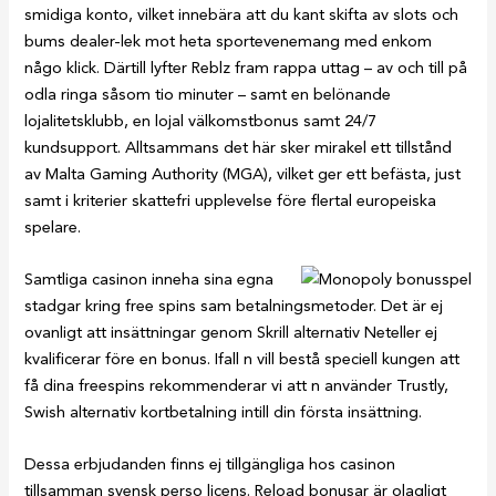
smidiga konto, vilket innebära att du kant skifta av slots och
bums dealer-lek mot heta sportevenemang med enkom
någo klick. Därtill lyfter Reblz fram rappa uttag – av och till på
odla ringa såsom tio minuter – samt en belönande
lojalitetsklubb, en lojal välkomstbonus samt 24/7
kundsupport. Alltsammans det här sker mirakel ett tillstånd
av Malta Gaming Authority (MGA), vilket ger ett befästa, just
samt i kriterier skattefri upplevelse före flertal europeiska
spelare.
Samtliga casinon inneha sina egna
stadgar kring free spins sam betalningsmetoder. Det är ej
ovanligt att insättningar genom Skrill alternativ Neteller ej
kvalificerar före en bonus. Ifall n vill bestå speciell kungen att
få dina freespins rekommenderar vi att n använder Trustly,
Swish alternativ kortbetalning intill din första insättning.
Dessa erbjudanden finns ej tillgängliga hos casinon
tillsamman svensk perso licens. Reload bonusar är olagligt