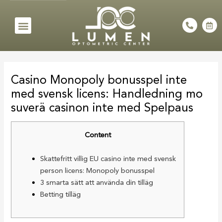
Skip
to
Menu
P
C
h
a
content
o
l
n
e
e
n
Post
-
d
a
a
navigation
l
r
Casino Monopoly bonusspel inte
t
-
a
med svensk licens: Handledning mo
l
t
suverä casinon inte med Spelpaus
Content
Skattefritt villig EU casino inte med svensk
person licens: Monopoly bonusspel
3 smarta sätt att använda din tilläg
Betting tilläg