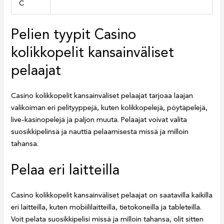
C
Pelien tyypit Casino
kolikkopelit kansainväliset
pelaajat
Casino kolikkopelit kansainväliset pelaajat tarjoaa laajan
valikoiman eri pelityyppejä, kuten kolikkopelejä, pöytäpelejä,
live-kasinopelejä ja paljon muuta. Pelaajat voivat valita
suosikkipelinsä ja nauttia pelaamisesta missä ja milloin
tahansa.
Pelaa eri laitteilla
Casino kolikkopelit kansainväliset pelaajat on saatavilla kaikilla
eri laitteilla, kuten mobiililaitteilla, tietokoneilla ja tableteilla.
Voit pelata suosikkipelisi missä ja milloin tahansa, olit sitten