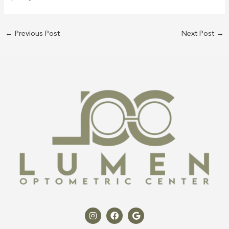
←
Previous Post
Next Post
→
I
F
G
n
a
o
s
c
o
t
e
g