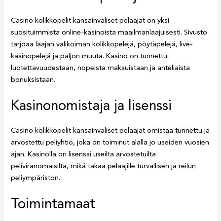
Casino kolikkopelit kansainväliset pelaajat on yksi
suosituimmista online-kasinoista maailmanlaajuisesti. Sivusto
tarjoaa laajan valikoiman kolikkopelejä, pöytäpelejä, live-
kasinopelejä ja paljon muuta. Kasino on tunnettu
luotettavuudestaan, nopeista maksuistaan ja anteliaista
bonuksistaan.
Kasinonomistaja ja lisenssi
Casino kolikkopelit kansainväliset pelaajat omistaa tunnettu ja
arvostettu peliyhtiö, joka on toiminut alalla jo useiden vuosien
ajan. Kasinolla on lisenssi useilta arvostetuilta
peliviranomaisilta, mikä takaa pelaajille turvallisen ja reilun
peliympäristön.
Toimintamaat