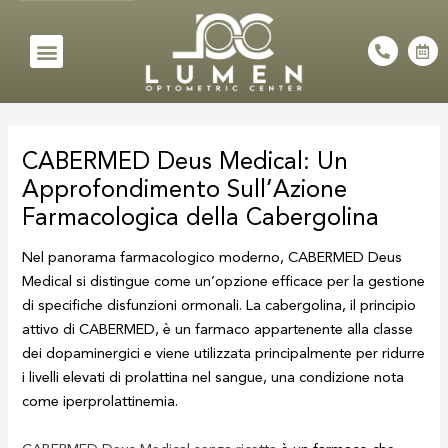
Skip
to
Menu
P
C
h
a
content
o
l
n
e
e
n
Post
-
d
a
a
navigation
l
r
CABERMED Deus Medical: Un
t
-
a
Approfondimento Sull’Azione
l
t
Farmacologica della Cabergolina
Nel panorama farmacologico moderno, CABERMED Deus
Medical si distingue come un’opzione efficace per la gestione
di specifiche disfunzioni ormonali. La cabergolina, il principio
attivo di CABERMED, è un farmaco appartenente alla classe
dei dopaminergici e viene utilizzata principalmente per ridurre
i livelli elevati di prolattina nel sangue, una condizione nota
come iperprolattinemia.