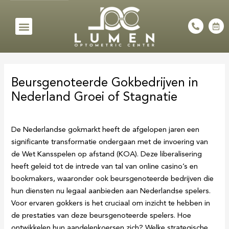
Skip
to
Menu
P
C
h
a
content
o
l
n
e
e
n
Post
-
d
a
a
navigation
l
r
Beursgenoteerde Gokbedrijven in
t
-
a
Nederland Groei of Stagnatie
l
t
De Nederlandse gokmarkt heeft de afgelopen jaren een
significante transformatie ondergaan met de invoering van
de Wet Kansspelen op afstand (KOA). Deze liberalisering
heeft geleid tot de intrede van tal van online casino’s en
bookmakers, waaronder ook beursgenoteerde bedrijven die
hun diensten nu legaal aanbieden aan Nederlandse spelers.
Voor ervaren gokkers is het cruciaal om inzicht te hebben in
de prestaties van deze beursgenoteerde spelers. Hoe
ontwikkelen hun aandelenkoersen zich? Welke strategische