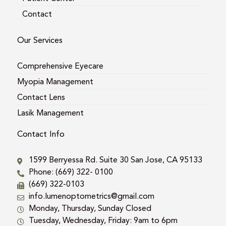
Contact
Our Services
Comprehensive Eyecare
Myopia Management
Contact Lens
Lasik Management
Contact Info
1599 Berryessa Rd. Suite 30 San Jose, CA 95133
Phone: (669) 322- 0100
(669) 322-0103
info.lumenoptometrics@gmail.com
Monday, Thursday, Sunday Closed
Tuesday, Wednesday, Friday: 9am to 6pm