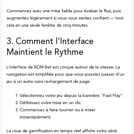
Commencez avec une mise faible pour évaluer le flux, puis
augmentez légèrement si vous vous sentez confiant — tout
cela en une seule fenêtre de cinq minutes.
3. Comment l’Interface
Maintient le Rythme
L’interface de BDM Bet est conçue autour de la vitesse. La
navigation est simplifiée pour que vous puissiez passer d’un
jeu à un autre sans rechargement de page.
Sélectionnez votre jeu depuis la bannière “Fast Play”.
Définissez votre mise en un clic.
Commencez à faire tourner ou à miser
instantanément.
La roue de gamification en temps réel affiche votre série