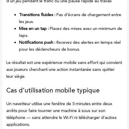
d’un jeu pendant le trafic ou une pause rapide au travail.
Transitions fluides :
Pas d’écrans de chargement entre
les jeux.
Mise en un tap :
Placez des mises avec un minimum de
taps.
Notifications push :
Recevez des alertes en temps réel
pour les déclencheurs de bonus.
Le résultat est une expérience mobile sans effort qui convient
aux joueurs cherchant une action instantanée sans quitter
leur siège.
Cas d’utilisation mobile typique
Un navetteur utilise une fenêtre de 5 minutes entre deux
arrêts pour faire tourner une machine à sous sur son
téléphone — sans attendre le Wi-Fi ni télécharger d’autres
applications.