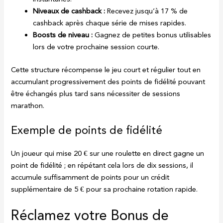
Niveaux de cashback :
Recevez jusqu’à 17 % de
cashback après chaque série de mises rapides.
Boosts de niveau :
Gagnez de petites bonus utilisables
lors de votre prochaine session courte.
Cette structure récompense le jeu court et régulier tout en
accumulant progressivement des points de fidélité pouvant
être échangés plus tard sans nécessiter de sessions
marathon.
Exemple de points de fidélité
Un joueur qui mise 20 € sur une roulette en direct gagne un
point de fidélité ; en répétant cela lors de dix sessions, il
accumule suffisamment de points pour un crédit
supplémentaire de 5 € pour sa prochaine rotation rapide.
Réclamez votre Bonus de