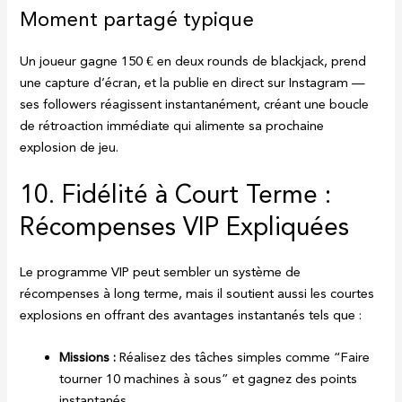
Moment partagé typique
Un joueur gagne 150 € en deux rounds de blackjack, prend
une capture d’écran, et la publie en direct sur Instagram —
ses followers réagissent instantanément, créant une boucle
de rétroaction immédiate qui alimente sa prochaine
explosion de jeu.
10. Fidélité à Court Terme :
Récompenses VIP Expliquées
Le programme VIP peut sembler un système de
récompenses à long terme, mais il soutient aussi les courtes
explosions en offrant des avantages instantanés tels que :
Missions :
Réalisez des tâches simples comme “Faire
tourner 10 machines à sous” et gagnez des points
instantanés.