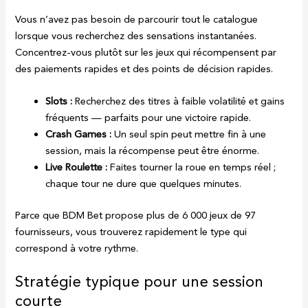
Vous n’avez pas besoin de parcourir tout le catalogue
lorsque vous recherchez des sensations instantanées.
Concentrez-vous plutôt sur les jeux qui récompensent par
des paiements rapides et des points de décision rapides.
Slots :
Recherchez des titres à faible volatilité et gains
fréquents — parfaits pour une victoire rapide.
Crash Games :
Un seul spin peut mettre fin à une
session, mais la récompense peut être énorme.
Live Roulette :
Faites tourner la roue en temps réel ;
chaque tour ne dure que quelques minutes.
Parce que BDM Bet propose plus de 6 000 jeux de 97
fournisseurs, vous trouverez rapidement le type qui
correspond à votre rythme.
Stratégie typique pour une session
courte