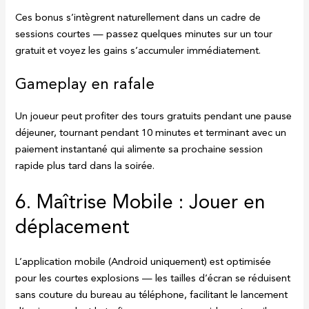
Ces bonus s’intègrent naturellement dans un cadre de
sessions courtes — passez quelques minutes sur un tour
gratuit et voyez les gains s’accumuler immédiatement.
Gameplay en rafale
Un joueur peut profiter des tours gratuits pendant une pause
déjeuner, tournant pendant 10 minutes et terminant avec un
paiement instantané qui alimente sa prochaine session
rapide plus tard dans la soirée.
6. Maîtrise Mobile : Jouer en
déplacement
L’application mobile (Android uniquement) est optimisée
pour les courtes explosions — les tailles d’écran se réduisent
sans couture du bureau au téléphone, facilitant le lancement