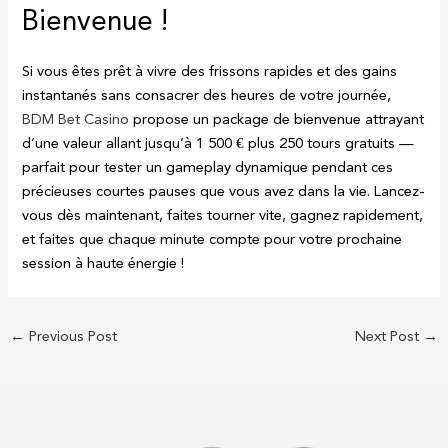
Bienvenue !
Si vous êtes prêt à vivre des frissons rapides et des gains
instantanés sans consacrer des heures de votre journée,
BDM Bet Casino
propose un package de bienvenue attrayant
d’une valeur allant jusqu’à 1 500 € plus 250 tours gratuits —
parfait pour tester un gameplay dynamique pendant ces
précieuses courtes pauses que vous avez dans la vie. Lancez-
vous dès maintenant, faites tourner vite, gagnez rapidement,
et faites que chaque minute compte pour votre prochaine
session à haute énergie !
←
Previous Post
Next Post
→