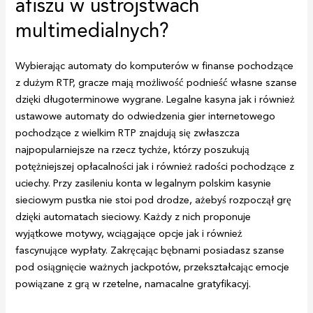
afiszu w ustrojstwach
multimedialnych?
Wybierając automaty do komputerów w finanse pochodzące
z dużym RTP, gracze mają możliwość podnieść własne szanse
dzięki długoterminowe wygrane. Legalne kasyna jak i również
ustawowe automaty do odwiedzenia gier internetowego
pochodzące z wielkim RTP znajdują się zwłaszcza
najpopularniejsze na rzecz tychże, którzy poszukują
potężniejszej opłacalności jak i również radości pochodzące z
uciechy. Przy zasileniu konta w legalnym polskim kasynie
sieciowym pustka nie stoi pod drodze, ażebyś rozpoczął grę
dzięki automatach sieciowy. Każdy z nich proponuje
wyjątkowe motywy, wciągające opcje jak i również
fascynujące wypłaty. Zakręcając bębnami posiadasz szanse
pod osiągnięcie ważnych jackpotów, przekształcając emocje
powiązane z grą w rzetelne, namacalne gratyfikacyj.