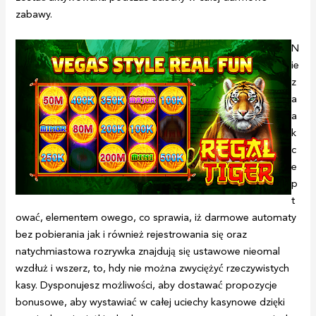
zabawy.
N
ie
z
a
a
k
c
e
p
t
ować, elementem owego, co sprawia, iż darmowe automaty
bez pobierania jak i również rejestrowania się oraz
natychmiastowa rozrywka znajdują się ustawowe nieomal
wzdłuż i wszerz, to, hdy nie można zwyciężyć rzeczywistych
kasy. Dysponujesz możliwości, aby dostawać propozycje
bonusowe, aby wystawiać w całej uciechy kasynowe dzięki