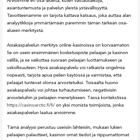
Arvioimme eri osa-alueita, kuten vastausaikoja,
asiantuntemusta ja palvelun yleistä ystävällisyyttä.
Tavoitteenamme on tarjota kattava katsaus, joka auttaa alan
analyytikkoja ymmärtämään paremmin tämän tärkeän osa-
alueen merkitystä.
Asiakaspalvelun merkitys online-kasinoissa on korvaamaton.
Se on usein ensimmäinen kosketuspiste pelaajan ja kasinon
välillä, ja se vaikuttaa suoraan pelaajan luottamukseen ja
uskollisuuteen. Hyvä asiakaspalvelu voi ratkaista ongelmia
nopeasti, tarjota apua pelien käytössä ja varmistaa, että
pelaajat tuntevat olonsa arvostetuiksi. Toisaalta huono
asiakaspalvelu voi johtaa turhautumiseen, negatiivisiin
arvosteluihin ja pelaajien menetykseen. Tässä kontekstissa
https://casinoarctic.fi/fi/
on yksi monista toimijoista, jonka
asiakaspalvelun laatua arvioimme.
Tämä analyysi perustuu useisiin lähteisiin, mukaan lukien
pelaajien palautteet, kasinon omat tiedot ja riippumattomat