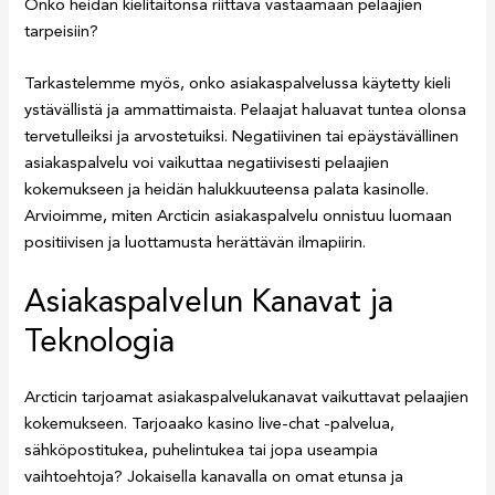
Onko heidän kielitaitonsa riittävä vastaamaan pelaajien
tarpeisiin?
Tarkastelemme myös, onko asiakaspalvelussa käytetty kieli
ystävällistä ja ammattimaista. Pelaajat haluavat tuntea olonsa
tervetulleiksi ja arvostetuiksi. Negatiivinen tai epäystävällinen
asiakaspalvelu voi vaikuttaa negatiivisesti pelaajien
kokemukseen ja heidän halukkuuteensa palata kasinolle.
Arvioimme, miten Arcticin asiakaspalvelu onnistuu luomaan
positiivisen ja luottamusta herättävän ilmapiirin.
Asiakaspalvelun Kanavat ja
Teknologia
Arcticin tarjoamat asiakaspalvelukanavat vaikuttavat pelaajien
kokemukseen. Tarjoaako kasino live-chat -palvelua,
sähköpostitukea, puhelintukea tai jopa useampia
vaihtoehtoja? Jokaisella kanavalla on omat etunsa ja