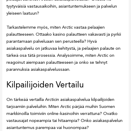
tyytyväisiä vastausaikoihin, asiantuntemukseen ja palvelun
yleiseen laatuun?
Tarkastelemme myös, miten Arctic vastaa pelaajien
palautteeseen. Ottaako kasino palautteen vakavasti ja pyrkii
parantamaan palveluaan sen perusteella? Hyvä
asiakaspalvelu on jatkuvaa kehitystä, ja pelaajien palaute on
tärkeä osa tätä prosessia. Analysoimme, miten Arctic on
reagoinut aiempaan palautteeseen ja onko se tehnyt
parannuksia asiakaspalvelussaan.
Kilpailijoiden Vertailu
On tärkeää vertailla Arcticin asiakaspalvelua kilpailijoiden
tarjoamiin palveluihin. Miten Arctic pärjää muihin Suomen
markkinoilla toimiviin online-kasinoihin verrattuna? Ovatko
vastausajat nopeampia tai hitaampia? Onko asiakaspalvelun
asiantuntemus parempaa vai huonompaa?