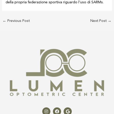
della propria federazione sportiva riguardo l’uso di SARMs.
←
Previous Post
Next Post
→
I
F
G
n
a
o
s
c
o