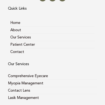
t
e
g
a
b
l
Quick Links
g
o
e
r
o
a
k
m
Home
About
Our Services
Patient Center
Contact
Our Services
Comprehensive Eyecare
Myopia Management
Contact Lens
Lasik Management