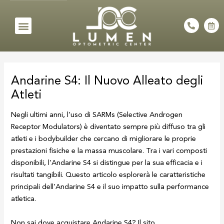
Skip
to
Menu
P
C
h
a
content
o
l
n
e
e
n
Post
-
d
a
a
navigation
l
r
Andarine S4: Il Nuovo Alleato degli
t
-
a
Atleti
l
t
Negli ultimi anni, l’uso di SARMs (Selective Androgen
Receptor Modulators) è diventato sempre più diffuso tra gli
atleti e i bodybuilder che cercano di migliorare le proprie
prestazioni fisiche e la massa muscolare. Tra i vari composti
disponibili, l’Andarine S4 si distingue per la sua efficacia e i
risultati tangibili. Questo articolo esplorerà le caratteristiche
principali dell’Andarine S4 e il suo impatto sulla performance
atletica.
Non sai dove acquistare Andarine S4? Il sito