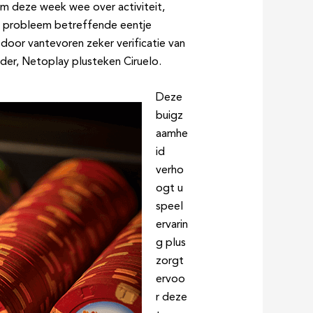
m deze week wee over activiteit,
je probleem betreffende eentje
door vantevoren zeker verificatie van
nder, Netoplay plusteken Ciruelo.
Deze
buigz
aamhe
id
verho
ogt u
speel
ervarin
g plus
zorgt
ervoo
r deze