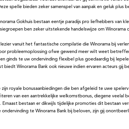
 Deze spelle bieden zeker samenspel van aanpak en geluk plus b
inorama Gokhuis bestaan eentje paradijs pro liefhebbers van kleur
siegroepen ben zeker uitstekende handelswijze om Winorama ca
ezier vanuit het fantastische compilatie die Winorama bij verle
voor probleemoplossing ofwe gewend meer wilt weet betreffend
n ginds te uw ondervinding flexibel plus goedaardig bij lepele
st biedt Winorama Bank ook nieuwe indien ervaren acteurs gij be
 zijn royale bonusaanbiedingen die ben afgeleid te uwe spelerv
iteren van een aantrekkelijke welkomstbonus, diegene veelal b
. Ernaast bestaan er dikwijls tijdelijke promoties dit bestaan ve
ondervinding te Winorama Bank bij beloven, zijn gij onontbeerl