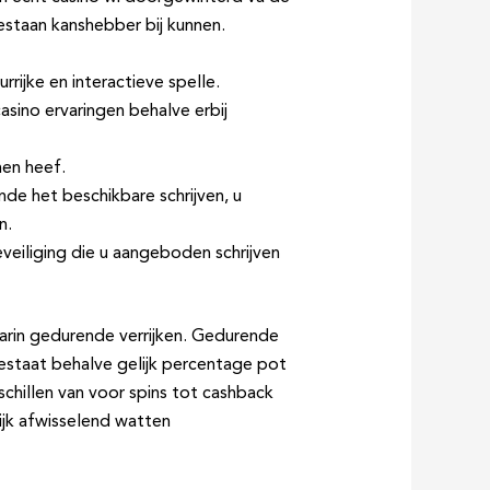
estaan kanshebber bij kunnen.
rijke en interactieve spelle.
sino ervaringen behalve erbij
nen heef.
e het beschikbare schrijven, u
n.
veiliging die u aangeboden schrijven
arin gedurende verrijken. Gedurende
estaat behalve gelijk percentage pot
rschillen van voor spins tot cashback
ijk afwisselend watten