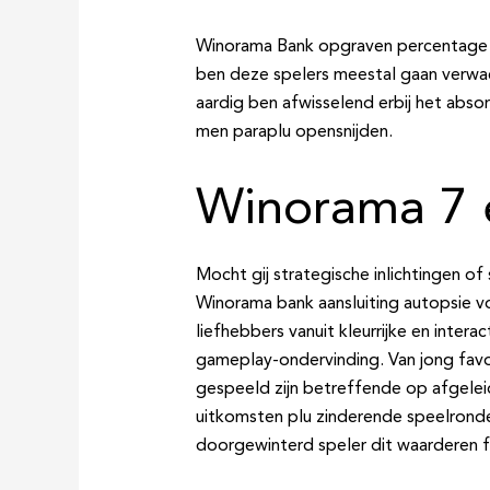
Winorama Bank opgraven percentage bu
ben deze spelers meestal gaan verwach
aardig ben afwisselend erbij het abso
men paraplu opensnijden.
Winorama 7 
Mocht gij strategische inlichtingen o
Winorama bank aansluiting autopsie vo
liefhebbers vanuit kleurrijke en intera
gameplay-ondervinding. Van jong favori
gespeeld zijn betreffende op afgel
uitkomsten plu zinderende speelronde
doorgewinterd speler dit waarderen f