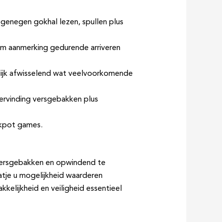
oegenegen gokhal lezen, spullen plus
om aanmerking gedurende arriveren
lijk afwisselend wat veelvoorkomende
dervinding versgebakken plus
ckpot games.
 versgebakken en opwindend te
atje u mogelijkheid waarderen
elijkheid en veiligheid essentieel