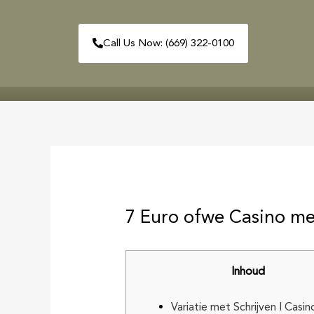
Skip
to
Call Us Now: (669) 322-0100
content
HOME
ABOUT
Post
navigation
7 Euro ofwe Casino meg
Inhoud
Variatie met Schrijven | Casi