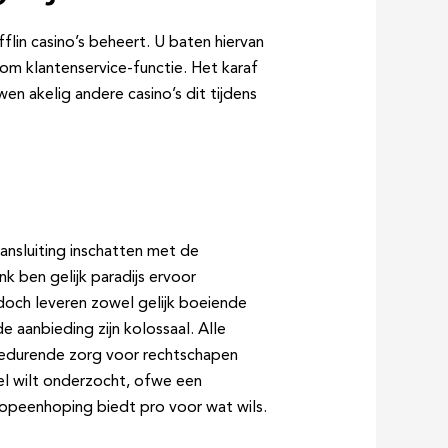
in casino’s beheert. U baten hiervan
om klantenservice-functie. Het karaf
n akelig andere casino’s dit tijdens
ansluiting inschatten met de
k ben gelijk paradijs ervoor
, doch leveren zowel gelijk boeiende
e aanbieding zijn kolossaal. Alle
edurende zorg voor rechtschapen
l wilt onderzocht, ofwe een
 opeenhoping biedt pro voor wat wils.