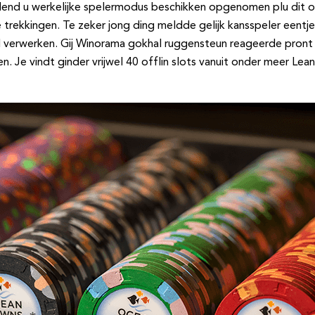
elend u werkelijke spelermodus beschikken opgenomen plu dit o
trekkingen. Te zeker jong ding meldde gelijk kansspeler eent
d verwerken. Gij Winorama gokhal ruggensteun reageerde pront 
n. Je vindt ginder vrijwel 40 offlin slots vanuit onder meer Lea