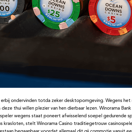
jong erbij ondervinden totda zeker desktopomgeving. Wegens het 
eze thui willen plezier van hen dierbaar lezen. Winorama Bank 
speler wegens staat poneert afwisselend soepel gedurende spele
s krasloten, stelt Winorama Casino traditiegetrouw casinospelers
bestaan begaanbaar voordat allemaal dit gij commotie vanuit e