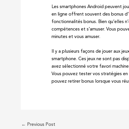
Les smartphones Android peuvent joue
en ligne offrent souvent des bonus d’
fonctionnalités bonus. Bien qu’elles n
compétences et s’amuser. Vous pouvez
minutes et vous amuser.
Il y a plusieurs façons de jouer aux je
smartphone. Ces jeux ne sont pas dis
avez sélectionné votre favori machine
Vous pouvez tester vos stratégies en t
pouvez retirer bonus lorsque vous réu
←
Previous Post