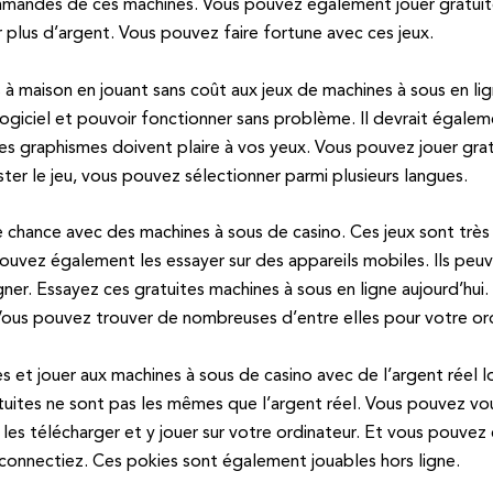
ommandes de ces machines. Vous pouvez également jouer gratui
plus d’argent. Vous pouvez faire fortune avec ces jeux.
aison en jouant sans coût aux jeux de machines à sous en ligne. I
logiciel et pouvoir fonctionner sans problème. Il devrait égalem
Les graphismes doivent plaire à vos yeux. Vous pouvez jouer gr
ster le jeu, vous pouvez sélectionner parmi plusieurs langues.
chance avec des machines à sous de casino. Ces jeux sont très
ouvez également les essayer sur des appareils mobiles. Ils peuv
er. Essayez ces gratuites machines à sous en ligne aujourd’hui.
 Vous pouvez trouver de nombreuses d’entre elles pour votre or
et jouer aux machines à sous de casino avec de l’argent réel l
uites ne sont pas les mêmes que l’argent réel. Vous pouvez vous
les télécharger et y jouer sur votre ordinateur. Et vous pouvez ch
connectiez. Ces pokies sont également jouables hors ligne.