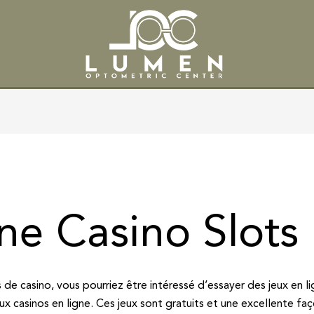
SERVICES
PATIENT CENTE
ne Casino Slots
 de casino, vous pourriez être intéressé d’essayer des jeux en l
x casinos en ligne. Ces jeux sont gratuits et une excellente f