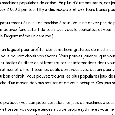
ces machines populaires de casino. En plus d’être amusants, ces
ue 2 000 $ par tour ! Il y a des jackpots et des tours bonus pour
gratuitement à un jeu de machine à sous. Vous ne devez pas de p
s pouvez faire autant de tours que vous le souhaitez, et vous n
e l’argent.même un centime.}
un logiciel pour profiter des sensations gratuites de machines 
t vous pouvez choisir vos favoris.|Vous pouvez jouer où que vo
nt faciles à utiliser et offrent toutes les informations dont vous
m
utiliser et offrent tous les outils dont vous avez besoin pour 
u bon endroit. Vous pouvez trouver les plus populaires jeux de 
erche d’un moyen de vous amuser et de vous occuper. Ces jeux s
 pratiquer vos compétences, alors les jeux de machines à sous 
 et tester vos compétences à votre propre rythme et vous ne 