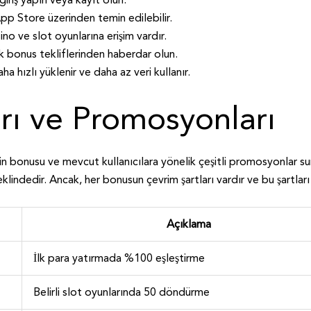
App Store üzerinden temin edilebilir.
no ve slot oyunlarına erişim vardır.
ek bonus tekliflerinden haberdar olun.
 hızlı yüklenir ve daha az veri kullanır.
rı ve Promosyonları
ldin bonusu ve mevcut kullanıcılara yönelik çeşitli promosyonlar s
klindedir. Ancak, her bonusun çevrim şartları vardır ve bu şartla
Açıklama
İlk para yatırmada %100 eşleştirme
Belirli slot oyunlarında 50 döndürme