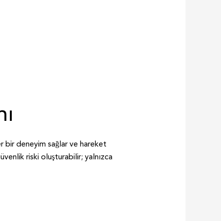
mı
r bir deneyim sağlar ve hareket
nlik riski oluşturabilir; yalnızca