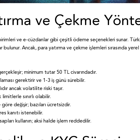
tırma ve Çekme Yönte
birimleri ve e-cüzdanlar gibi çeşitli ödeme seçenekleri sunar. Tür
lar bulunur. Ancak, para yatırma ve çekme işlemleri sırasında yer
erçekleşir; minimum tutar 50 TL civarındadır.
ması gerektirir ve 1-3 iş günü sürebilir.
dır ancak volatilite riski taşır.
mitlerle sınırlı olabilir.
göre değişir; bazıları ücretsizdir.
s kanıtı istenebilir.
apları kullanın; aksi halde işlem reddedilir.