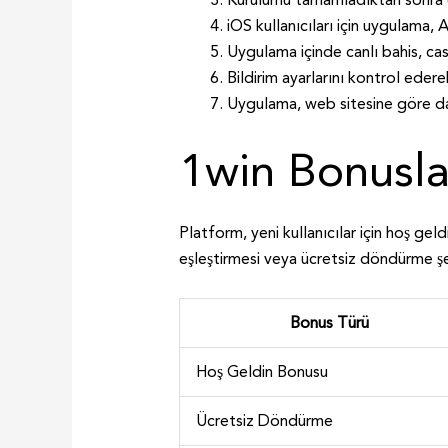
iOS kullanıcıları için uygulama, 
Uygulama içinde canlı bahis, casi
Bildirim ayarlarını kontrol eder
Uygulama, web sitesine göre daha
1win Bonusla
Platform, yeni kullanıcılar için hoş ge
eşleştirmesi veya ücretsiz döndürme şe
Bonus Türü
Hoş Geldin Bonusu
Ücretsiz Döndürme