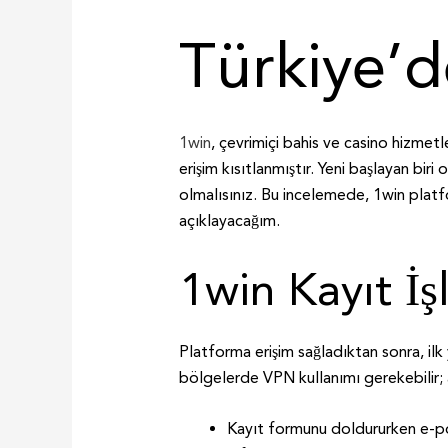
Türkiye’de
1win
, çevrimiçi bahis ve casino hizmet
erişim kısıtlanmıştır. Yeni başlayan bir
olmalısınız. Bu incelemede, 1win platfo
açıklayacağım.
1win Kayıt İş
Platforma erişim sağladıktan sonra, ilk
bölgelerde VPN kullanımı gerekebilir; an
Kayıt formunu doldururken e-pos