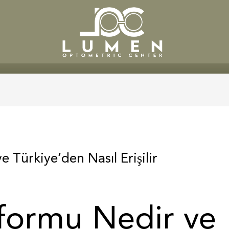
SERVICES
PATIENT CENTE
 Türkiye’den Nasıl Erişilir
tformu Nedir ve