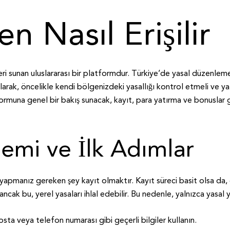
n Nasıl Erişilir
leri sunan uluslararası bir platformdur. Türkiye’de yasal düzenle
i olarak, öncelikle kendi bölgenizdeki yasallığı kontrol etmeli ve 
rmuna genel bir bakış sunacak, kayıt, para yatırma ve bonuslar gib
lemi ve İlk Adımlar
 yapmanız gereken şey kayıt olmaktır. Kayıt süreci basit olsa da, 
cak bu, yerel yasaları ihlal edebilir. Bu nedenle, yalnızca yasal y
ta veya telefon numarası gibi geçerli bilgiler kullanın.