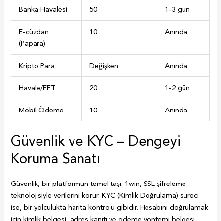
Banka Havalesi
50
1-3 gün
E-cüzdan
10
Anında
(Papara)
Kripto Para
Değişken
Anında
Havale/EFT
20
1-2 gün
Mobil Ödeme
10
Anında
Güvenlik ve KYC – Dengeyi
Koruma Sanatı
Güvenlik, bir platformun temel taşı. 1win, SSL şifreleme
teknolojisiyle verilerini korur. KYC (Kimlik Doğrulama) süreci
ise, bir yolculukta harita kontrolü gibidir. Hesabını doğrulamak
için kimlik belgesi, adres kanıtı ve ödeme yöntemi belgesi