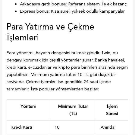
Arkadaşını getir bonusu: Referans sistemi ile ek kazanç
Express bonus: Kısa süreli yüksek ödüllü kampanyalar
Para Yatırma ve Çekme
İşlemleri
Para yönetimi, hayatın dengesini bulmak gibidir. 1win, bu
dengeyi korumak için çeşitli yöntemler sunar. Banka havalesi,
kredi kartı, e-cüzdanlar ve kripto para birimleri arasında seçim
yapabilirsin. Minimum yatırma tutarı 10 TL gibi düşük bir
seviyede. Çekme işlemleri ise genellikle 24 saat içinde
tamamlanır
. İşte popüler yöntemlerden bazıları:
Yöntem
Minimum Tutar
İşlem
(TL)
Süresi
Kredi Kartı
10
Anında