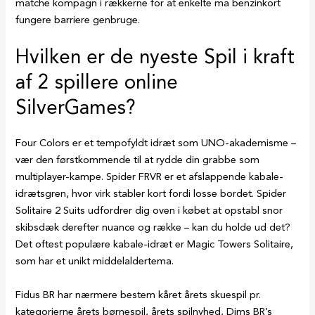
matche kompagn i rækkerne for at enkelte ma benzinkort
fungere barriere genbruge.
Hvilken er de nyeste Spil i kraft
af 2 spillere online
SilverGames?
Four Colors er et tempofyldt idræt som UNO-akademisme –
vær den førstkommende til at rydde din grabbe som
multiplayer-kampe. Spider FRVR er et afslappende kabale-
idrætsgren, hvor virk stabler kort fordi losse bordet. Spider
Solitaire 2 Suits udfordrer dig oven i købet at opstabl snor
skibsdæk derefter nuance og række – kan du holde ud det?
Det oftest populære kabale-idræt er Magic Towers Solitaire,
som har et unikt middelaldertema.
Fidus BR har nærmere bestem kåret årets skuespil pr.
kategorierne årets børnespil, årets spilnyhed, Dims BR’s