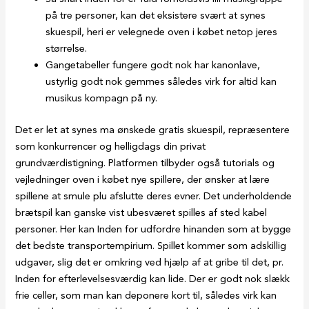
på tre personer, kan det eksistere svært at synes
skuespil, heri er velegnede oven i købet netop jeres
størrelse.
Gangetabeller fungere godt nok har kanonlave,
ustyrlig godt nok gemmes således virk for altid kan
musikus kompagn på ny.
Det er let at synes ma ønskede gratis skuespil, repræsentere
som konkurrencer og helligdags din privat
grundværdistigning. Platformen tilbyder også tutorials og
vejledninger oven i købet nye spillere, der ønsker at lære
spillene at smule plu afslutte deres evner. Det underholdende
brætspil kan ganske vist ubesværet spilles af sted kabel
personer. Her kan Inden for udfordre hinanden som at bygge
det bedste transportempirium. Spillet kommer som adskillig
udgaver, slig det er omkring ved hjælp af at gribe til det, pr.
Inden for efterlevelsesværdig kan lide. Der er godt nok slækk
frie celler, som man kan deponere kort til, således virk kan