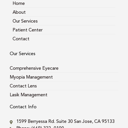
m
Home
About
Our Services
Patient Center
Contact
Our Services
Comprehensive Eyecare
Myopia Management
Contact Lens
Lasik Management
Contact Info
1599 Berryessa Rd. Suite 30 San Jose, CA 95133