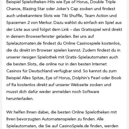
Beispiel Spielotheken-Hits wie Eye of Horus, Double Triple
Chance, Blazing Star oder Joker’s Cap zocken und findest
auch unbekanntere Slots wie Tiki Shuffle, Team Action und
Spacemen 2 von Merkur. Dazu wählst du einfach ein Spiel aus
der Liste aus und folgst dem Link – das Gratisspiel wird direkt
in deinem Browserfenster geladen. Bei uns auf
Spielautomaten.de findest du Online Casinospiele kostenlos,
die du direkt im Browser spielen kannst. Zudem findest du in
unserer riesigen Spielothek mit Gratis-Spielautomaten auch
die besten Slots, die online nur in den besten Internet
Casinos für Deutschland verfügbar sind. So kannst du zum
Beispiel Alles Spitze, Eye of Horus, Dolphin’s Pearl oder Book
of Ra kostenlos direkt auf unserer Webseite zocken und
musst dich dafür weder anmelden noch Software
herunterladen.
Wir helfen Ihnen dabei, die besten Online Spielotheken mit
Ihren bevorzugten Automatenspielen zu finden. Alle
Spielautomaten, die Sie auf CasinoSpiele.de finden, werden