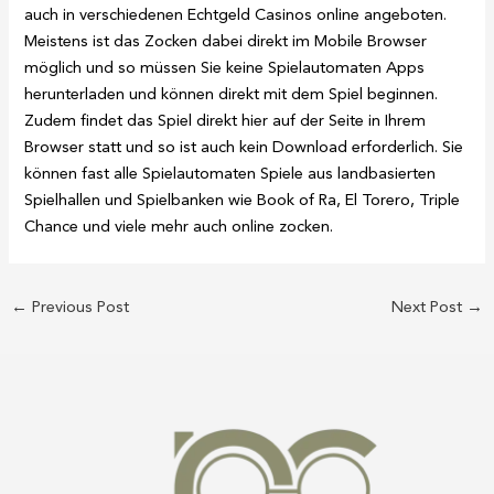
auch in verschiedenen Echtgeld Casinos online angeboten.
Meistens ist das Zocken dabei direkt im Mobile Browser
möglich und so müssen Sie keine Spielautomaten Apps
herunterladen und können direkt mit dem Spiel beginnen.
Zudem findet das Spiel direkt hier auf der Seite in Ihrem
Browser statt und so ist auch kein Download erforderlich. Sie
können fast alle Spielautomaten Spiele aus landbasierten
Spielhallen und Spielbanken wie Book of Ra, El Torero, Triple
Chance und viele mehr auch online zocken.
←
Previous Post
Next Post
→