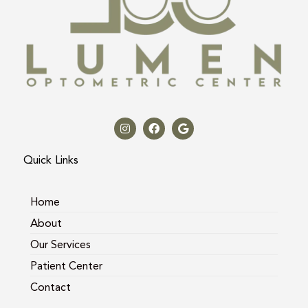
I
F
G
n
a
o
s
c
o
t
e
g
a
b
l
Quick Links
g
o
e
r
o
a
k
m
Home
About
Our Services
Patient Center
Contact