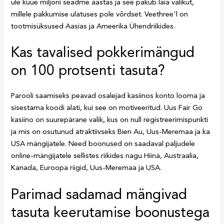
üle kuue miljoni seadme aastas ja see pakub laia valikut,
millele pakkumise ulatuses pole võrdset. Veethree'l on
tootmisüksused Aasias ja Ameerika Ühendriikides.
Kas tavalised pokkerimängud
on 100 protsenti tasuta?
Parooli saamiseks peavad osalejad kasiinos konto looma ja
sisestama koodi alati, kui see on motiveeritud. Uus Fair Go
kasiino on suurepärane valik, kus on null registreerimispunkti
ja mis on osutunud atraktiivseks Bien Au, Uus-Meremaa ja ka
USA mängijatele. Need boonused on saadaval paljudele
online-mängijatele sellistes riikides nagu Hiina, Austraalia,
Kanada, Euroopa riigid, Uus-Meremaa ja USA.
Parimad sadamad mängivad
tasuta keerutamise boonustega