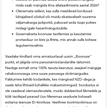
mida saab mängida ilma allalaadimiseta aastal 2026?
Olenemata sellest, kas sulle meeldivad korduvad
lühiajalised võidud või muidu ebatavaliselt suurema
väljamaksega jackpotid, pakuvad seda tüüpi pokies
midagi igale hasartmängutüübile.
Sissemakseta boonuse taotlemise ja kasutamise
protseduur on kiire ja lihtne, mis annab sulle kohese
tegutsemisvalmis.
Vaadake kindlasti oma armatuurlaual uusim „Boonuse”
punkt, et jälgida oma panustamisstandardite täitumist.
Nautige esmalt oma 100% tasuta keerutusi; seejärel mängige
rahaboonusega oma suure panusega slotimängudes.
Pakkumine kehtib kodanikele, kes mängivad NZD-dega ja
saate teha lihtsaid kohalikke maksetoiminguid. Soodustus ei
ole saadaval olemasolevatele, muidu dubleeritud liikmetele ja
kõik taotlejad peavad Uus-Meremaa seaduste kohaselt
esitama teenuse ID-kinnituse. Veethree tootmisvõimsus on