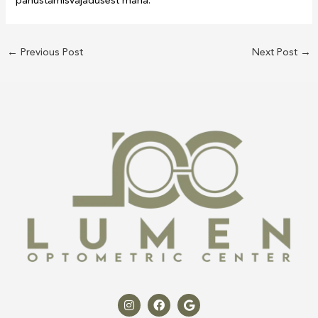
panustamisvajadusest maha.
←
Previous Post
Next Post
→
I
F
G
n
a
o
s
c
o